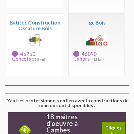
Batitec Construction
Igc Bois
Ossature Bois
46260
46090
Concots
Cahors
(33.8 km)
(43.8 km)
D'autres professionnels en lien avec la constructions de
maison sont disponibles :
18 maitres
d'oeuvre à
Cliquez
Cambes
ici