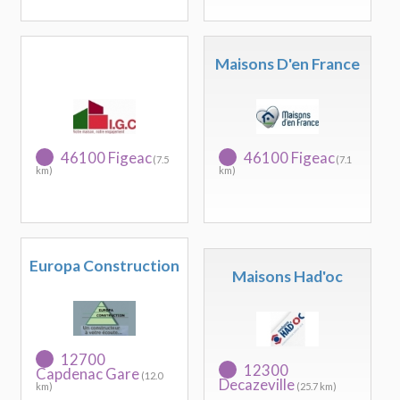
Maisons D'en France
46100 Figeac
46100 Figeac
(7.5
(7.1
km)
km)
Europa Construction
Maisons Had'oc
12700
12300
Capdenac Gare
(12.0
Decazeville
km)
(25.7 km)