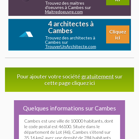
Trouvez des maitres
d'oeuvres à Cambes sur
Maitredoeuvre.com
4 architectes à
Cambes
Cliquez
ici
Trouvez des architectes à
Cambes sur
TrouverUnArchitecte.com
Pour ajouter votre société
gratuitement
sur
cette page cliquez ici
Quelques informations sur Cambes
Cambes est une ville de 10000 habitants, dont
le code postal est 46100. Située dans le
département de Lot (46), Cambes s'étend sur
35.16 km
2
avec une densité de 284 habitants