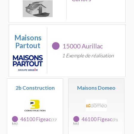
Maisons
Partout
15000 Aurillac
1 Exemple de réalisation
2b Construction
Maisons Domeo
46100 Figeac
46100 Figeac
(7.7
(7.1
km)
km)