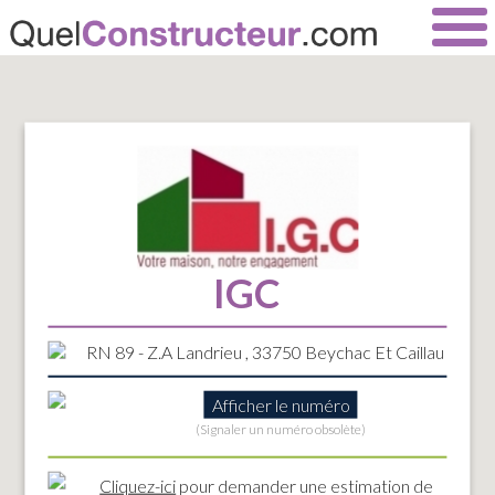
IGC
RN 89 - Z.A Landrieu , 33750 Beychac Et Caillau
Afficher le numéro
(Signaler un numéro obsolète)
Cliquez-ici
pour demander une estimation de