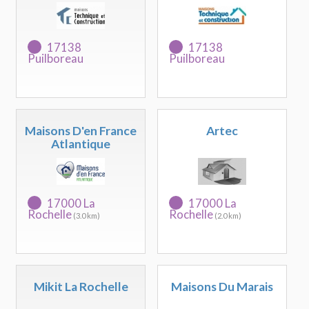
17138
17138
Puilboreau
Puilboreau
Maisons D'en France
Artec
Atlantique
17000 La
17000 La
Rochelle
Rochelle
(3.0 km)
(2.0 km)
Mikit La Rochelle
Maisons Du Marais