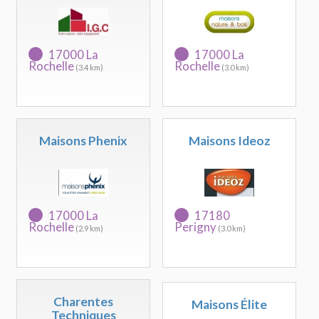
17000 La
17000 La
Rochelle
Rochelle
(3.4 km)
(3.0 km)
Maisons Phenix
Maisons Ideoz
17000 La
17180
Rochelle
Perigny
(2.9 km)
(3.0 km)
Charentes
Maisons Élite
Techniques