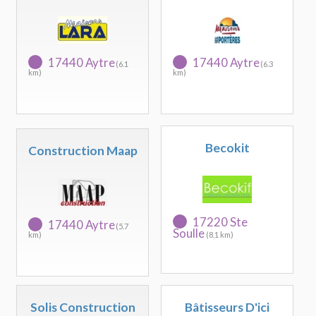
17440 Aytre
17440 Aytre
(6.1
(6.3
km)
km)
Becokit
Construction Maap
17220 Ste
17440 Aytre
(5.7
Soulle
km)
(8.1 km)
Solis Construction
Bâtisseurs D'ici