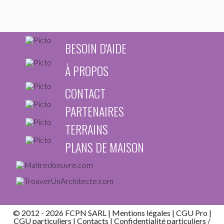
BESOIN D'AIDE
À PROPOS
CONTACT
PARTENAIRES
TERRAINS
PLANS DE MAISON
© 2012 - 2026 FCPN SARL |
Mentions légales
|
CGU Pro
|
CGU particuliers
|
Contacts
| Confidentialité
particuliers
/