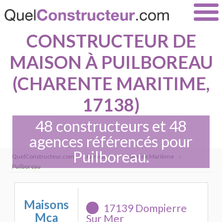
CONSTRUCTEUR DE
MAISON À PUILBOREAU
(CHARENTE MARITIME,
17138)
48 constructeurs et 48
agences référencés pour
Puilboreau.
QuelConstructeur.com
›
Annuaire
›
Charente Maritime
›
Puilboreau
Maisons
17139 Dompierre
Mca
Sur Mer