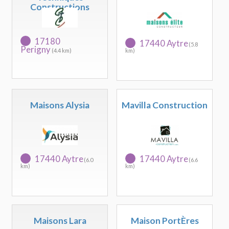
Constructions
17180
17440 Aytre
(5.8
Perigny
(4.4 km)
km)
Maisons Alysia
Mavilla Construction
17440 Aytre
17440 Aytre
(6.0
(6.6
km)
km)
Maisons Lara
Maison PortÈres