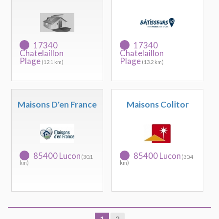
17340
17340
Chatelaillon
Chatelaillon
Plage
Plage
(12.1 km)
(13.2 km)
Maisons D'en France
Maisons Colitor
85400 Lucon
85400 Lucon
(30.1
(30.4
km)
km)
1
2