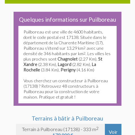
Quelques informations sur Puilboreau
Puilboreau est une ville de 4600 habitants,
dont le code postal est 17138. Située dans le
département de la Charente Maritime (17),
Puilboreau s'étend sur 13.29 km
2
avec une
densité de 346 habitants par km
2
. Les villes les
plus proches sont
Chagnolet
(2.27 Km),
St
Xandre
(2.38 Km),
Lagord
(2.82 Km),
La
Rochelle
(3.84 Km),
Perigny
(4.16 Km)
Vous cherchez un constructeur à Puilboreau
(17138) ? Retrouvez 48 constructeurs à
Puilboreau pour la construction de votre
maison. Pratique et gratuit !
Terrains à bâtir à Puilboreau
2
Terrain à Puilboreau (17138) - 333 m
Voir
178 000 €