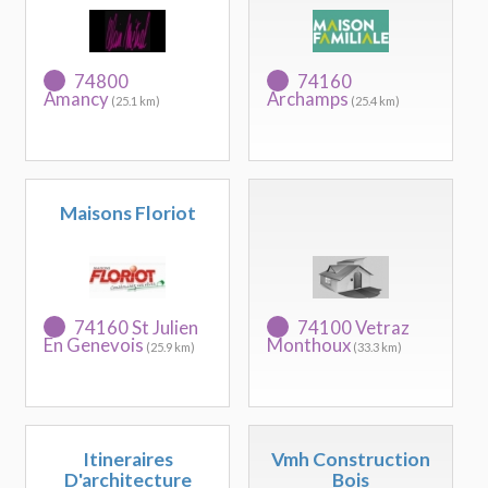
74800
74160
Amancy
Archamps
(25.1 km)
(25.4 km)
Maisons Floriot
74160 St Julien
74100 Vetraz
En Genevois
Monthoux
(25.9 km)
(33.3 km)
Itineraires
Vmh Construction
D'architecture
Bois