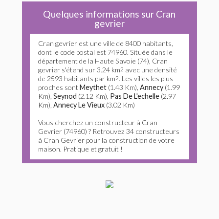
Quelques informations sur Cran
gevrier
Cran gevrier est une ville de 8400 habitants,
dont le code postal est 74960. Située dans le
département de la Haute Savoie (74), Cran
gevrier s'étend sur 3.24 km
2
avec une densité
de 2593 habitants par km
2
. Les villes les plus
proches sont
Meythet
(1.43 Km),
Annecy
(1.99
Km),
Seynod
(2.12 Km),
Pas De L'echelle
(2.97
Km),
Annecy Le Vieux
(3.02 Km)
Vous cherchez un constructeur à Cran
Gevrier (74960) ? Retrouvez 34 constructeurs
à Cran Gevrier pour la construction de votre
maison. Pratique et gratuit !