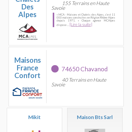
155 Terrains en Haute
Des
Savoie
Alpes
« MCA - Maisons et Chalets des Alpes, c’est 11
000 maisons construites en Région Rhône-Alpes
depuis 1971. » Chaque agence MCAlpes
[Lire la suite]
dispose ...
Maisons
France
74650 Chavanod
Confort
40 Terrains en Haute
Savoie
Mikit
Maison Bts Sarl