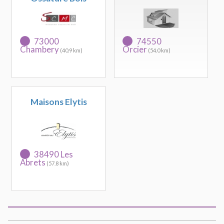
73000
74550
Chambery
Orcier
(40.9 km)
(54.0 km)
Maisons Elytis
38490 Les
Abrets
(57.8 km)