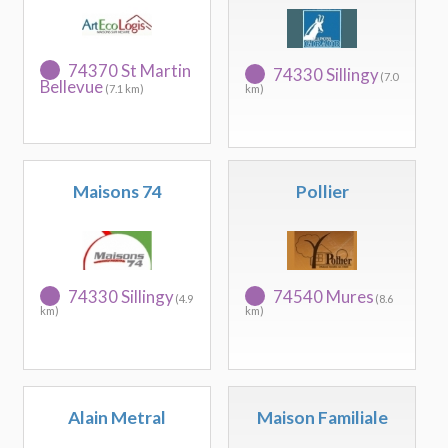
74370 St Martin
74330 Sillingy
(7.0
Bellevue
(7.1 km)
km)
Maisons 74
Pollier
74330 Sillingy
74540 Mures
(4.9
(8.6
km)
km)
Alain Metral
Maison Familiale