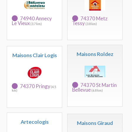
74940 Annecy
74370 Metz
Le Vieux
Tessy
(3.7 km)
(3.8 km)
Maisons Roldez
Maisons Clair Logis
74370 St Martin
74370 Pringy
(4.5
Bellevue
km)
(6.8 km)
Artecologis
Maisons Giraud