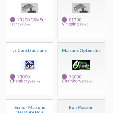
73200 Gilly Sur
01300
Isere
Virignin
(34.9 km)
(38.4 km)
Js Constructions
Maisons Optimales
73000
73000
Chambery
Chambery
(40.4 km)
(39.4 km)
Scmc - Maisons
Bois Passion
Ossature Bois