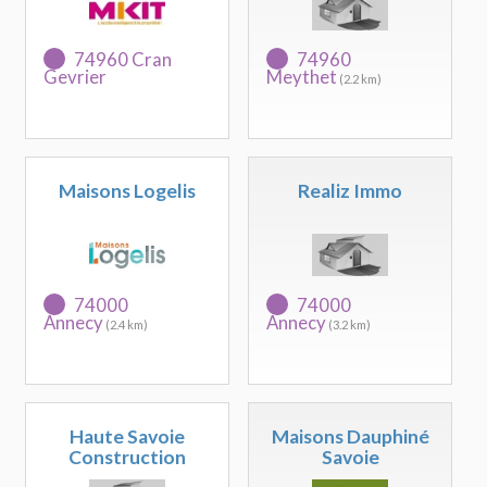
74960 Cran
74960
Gevrier
Meythet
(2.2 km)
Maisons Logelis
Realiz Immo
74000
74000
Annecy
Annecy
(2.4 km)
(3.2 km)
Haute Savoie
Maisons Dauphiné
Construction
Savoie