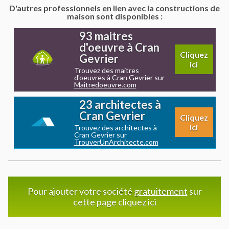
D'autres professionnels en lien avec la constructions de
maison sont disponibles :
93 maitres
d'oeuvre à Cran
Cliquez
Gevrier
ici
Trouvez des maitres
d'oeuvres à Cran Gevrier sur
Maitredoeuvre.com
23 architectes à
Cran Gevrier
Cliquez
ici
Trouvez des architectes à
Cran Gevrier sur
TrouverUnArchitecte.com
Pour ajouter votre société
gratuitement
sur
cette page cliquez ici