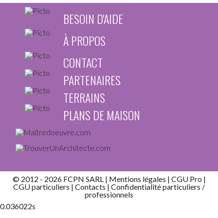
BESOIN D'AIDE
À PROPOS
CONTACT
PARTENAIRES
TERRAINS
PLANS DE MAISON
© 2012 - 2026 FCPN SARL |
Mentions légales
|
CGU Pro
|
CGU particuliers
|
Contacts
| Confidentialité
particuliers
/
professionnels
0.036022s