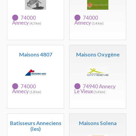
74000
74000
Annecy
Annecy
(4.5 km)
(1.4 km)
Maisons 4807
Maisons Oxygène
74000
74940 Annecy
Annecy
Le Vieux
(1.8 km)
(5.4 km)
Batisseurs Anneciens
Maisons Solena
(les)