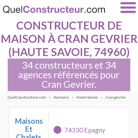
CONSTRUCTEUR DE
MAISON À CRAN GEVRIER
(HAUTE SAVOIE, 74960)
34 constructeurs et 34
agences référencés pour
Cran Gevrier.
QuelConstructeur.com
›
Annuaire
›
Haute Savoie
›
Cran gevrier
Maisons
Et
74330 Epagny
Chalets