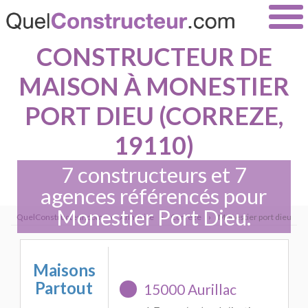
CONSTRUCTEUR DE
MAISON À MONESTIER
PORT DIEU (CORREZE,
19110)
7 constructeurs et 7
agences référencés pour
Monestier Port Dieu.
QuelConstructeur.com
›
Annuaire
›
Correze
›
Monestier port dieu
Maisons
Partout
15000 Aurillac