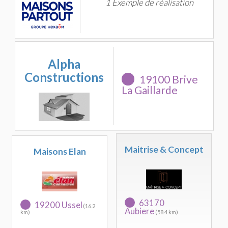
1 Exemple de réalisation
Alpha
Constructions
19100 Brive
La Gaillarde
Maitrise & Concept
Maisons Elan
63170
19200 Ussel
(16.2
Aubiere
km)
(58.4 km)