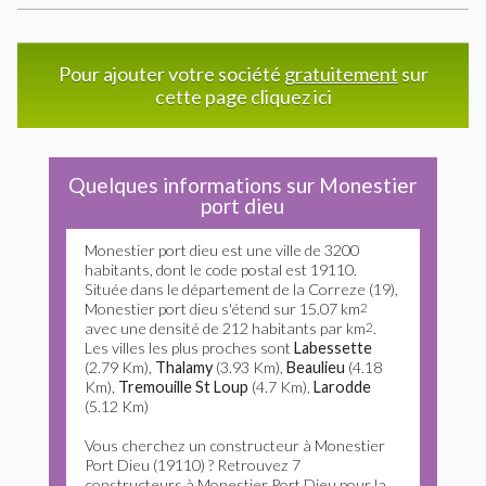
Pour ajouter votre société
gratuitement
sur
cette page cliquez ici
Quelques informations sur Monestier
port dieu
Monestier port dieu est une ville de 3200
habitants, dont le code postal est 19110.
Située dans le département de la Correze (19),
Monestier port dieu s'étend sur 15.07 km
2
avec une densité de 212 habitants par km
2
.
Les villes les plus proches sont
Labessette
(2.79 Km),
Thalamy
(3.93 Km),
Beaulieu
(4.18
Km),
Tremouille St Loup
(4.7 Km),
Larodde
(5.12 Km)
Vous cherchez un constructeur à Monestier
Port Dieu (19110) ? Retrouvez 7
constructeurs à Monestier Port Dieu pour la