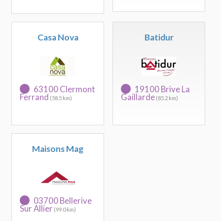
Casa Nova
Batidur
63100 Clermont
19100 Brive La
Ferrand
Gaillarde
(58.5 km)
(85.2 km)
Maisons Mag
03700 Bellerive
Sur Allier
(99.0 km)