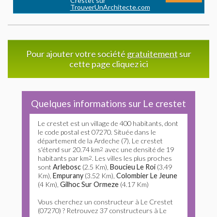
Crestet sur
TrouverUnArchitecte.com
Pour ajouter votre société
gratuitement
sur
cette page cliquez ici
Quelques informations sur Le crestet
Le crestet est un village de 400 habitants, dont
le code postal est 07270. Située dans le
département de la Ardeche (7), Le crestet
s'étend sur 20.74 km
2
avec une densité de 19
habitants par km
2
. Les villes les plus proches
sont
Arlebosc
(2.5 Km),
Boucieu Le Roi
(3.49
Km),
Empurany
(3.52 Km),
Colombier Le Jeune
(4 Km),
Gilhoc Sur Ormeze
(4.17 Km)
Vous cherchez un constructeur à Le Crestet
(07270) ? Retrouvez 37 constructeurs à Le