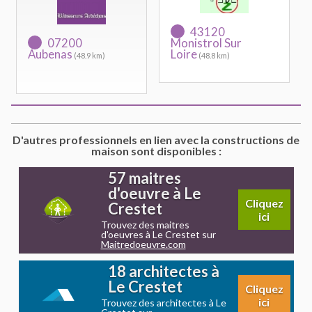
43120
07200
Monistrol Sur
Aubenas
Loire
(48.9 km)
(48.8 km)
D'autres professionnels en lien avec la constructions de
maison sont disponibles :
57 maitres
d'oeuvre à Le
Cliquez
Crestet
ici
Trouvez des maitres
d'oeuvres à Le Crestet sur
Maitredoeuvre.com
18 architectes à
Le Crestet
Cliquez
ici
Trouvez des architectes à Le