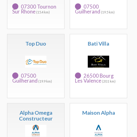
07300 Tournon
07500
Sur Rhone
Guilherand
(15.4 km)
(19.5 km)
Top Duo
Bati Villa
07500
26500 Bourg
Guilherand
Les Valence
(19.9 km)
(20.1 km)
Alpha Omega
Maison Alpha
Constructeur