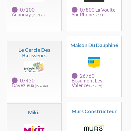
07100
07800 La Voulte
Annonay
Sur Rhone
(25.7 km)
(26.1 km)
Maison Du Dauphiné
Le Cercle Des
Batisseurs
26760
07430
Beaumont Les
Davezieux
Valence
(27.6 km)
(27.9 km)
Murs Constructeur
Mikit