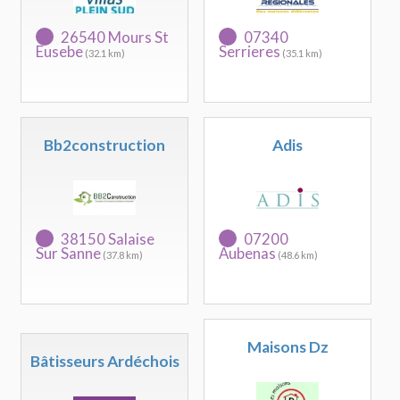
26540 Mours St
07340
Eusebe
Serrieres
(32.1 km)
(35.1 km)
Bb2construction
Adis
38150 Salaise
07200
Sur Sanne
Aubenas
(37.8 km)
(48.6 km)
Maisons Dz
Bâtisseurs Ardéchois