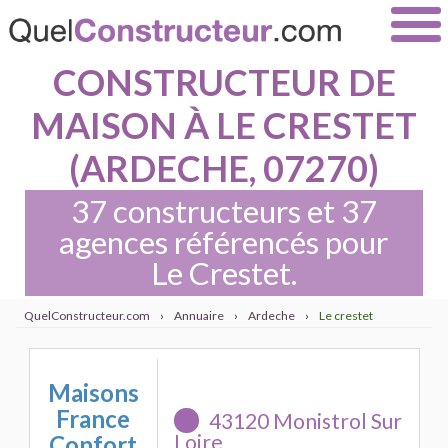
CONSTRUCTEUR DE
MAISON À LE CRESTET
(ARDECHE, 07270)
37 constructeurs et 37
agences référencés pour
Le Crestet.
QuelConstructeur.com
›
Annuaire
›
Ardeche
›
Le crestet
Maisons
France
43120 Monistrol Sur
Loire
Confort