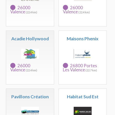
26000
26000
Valence
Valence
(22.4 km)
(22.4 km)
Acadie Hollywood
Maisons Phenix
26000
26800 Portes
Valence
Les Valence
(22.4 km)
(22.7 km)
Pavillons Création
Habitat Sud Est