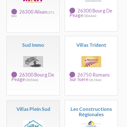
26300 Bourg De
26300 Alixan
(27.1
Peage
km)
(30.6 km)
Sud Immo
Villas Trident
26300 Bourg De
26750 Romans
Peage
Sur Isere
(30.5 km)
(31.5 km)
Villas Plein Sud
Les Constructions
Régionales