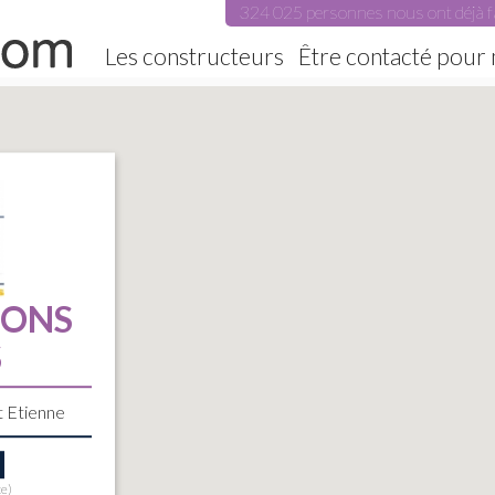
324 025 personnes nous ont déjà f
Les constructeurs
Être contacté pour
IONS
S
t Etienne
te)