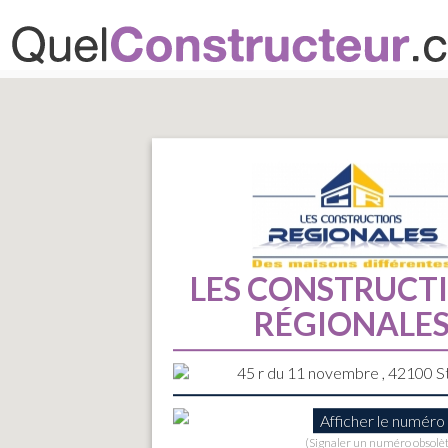
LES CONSTRUCT
RÉGIONALE
45 r du 11 novembre , 42100 S
Afficher le numéro
(Signaler un numéro obsolè