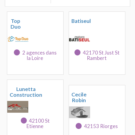
Top
Batiseul
Duo
2 agences dans
42170 St Just St
la Loire
Rambert
Lunetta
Cecile
Construction
Robin
42100 St
Etienne
42153 Riorges