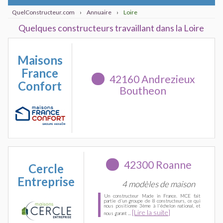
QuelConstructeur.com
›
Annuaire
›
Loire
Quelques constructeurs travaillant dans la Loire
Maisons
France
42160 Andrezieux
Confort
Boutheon
42300 Roanne
Cercle
Entreprise
4 modèles de maison
Un constructeur Made in France. MCE fait
partie d'un groupe de 8 constructeurs, ce qui
nous positionne 3ème à l'échelon national, et
[Lire la suite]
nous garant ...