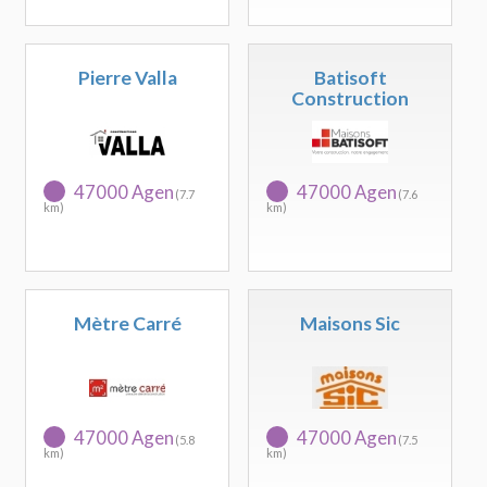
Pierre Valla
Batisoft
Construction
47000 Agen
47000 Agen
(7.7
(7.6
km)
km)
Mètre Carré
Maisons Sic
47000 Agen
47000 Agen
(5.8
(7.5
km)
km)