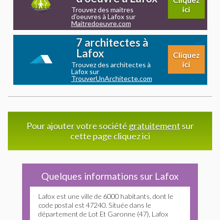
ici
Trouvez des maitres
d'oeuvres à Lafox sur
Maitredoeuvre.com
7 architectes à
Lafox
Cliquez
ici
Trouvez des architectes à
Lafox sur
TrouverUnArchitecte.com
Pour ajouter votre société
gratuitement
sur
cette page cliquez ici
Quelques informations sur Lafox
Lafox est une ville de 6000 habitants, dont le
code postal est 47240. Située dans le
département de Lot Et Garonne (47), Lafox