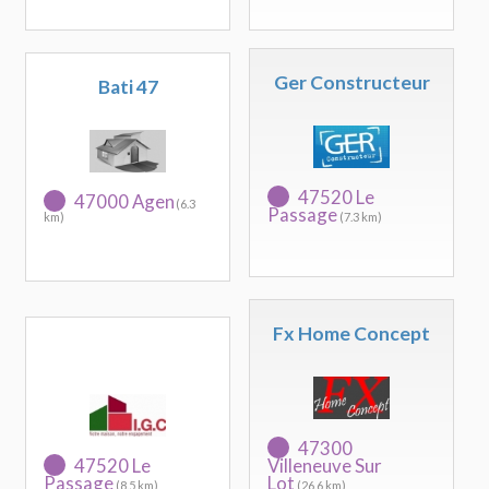
Ger Constructeur
Bati 47
47520 Le
47000 Agen
(6.3
Passage
km)
(7.3 km)
Fx Home Concept
47300
47520 Le
Villeneuve Sur
Passage
Lot
(8.5 km)
(26.6 km)