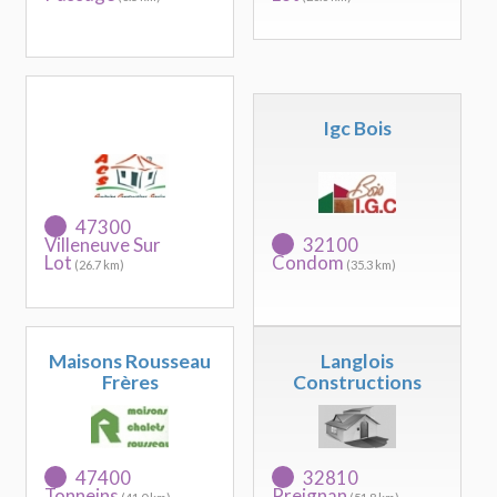
Igc Bois
47300
Villeneuve Sur
32100
Lot
Condom
(26.7 km)
(35.3 km)
Maisons Rousseau
Langlois
Frères
Constructions
47400
32810
Tonneins
Preignan