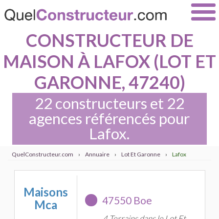
CONSTRUCTEUR DE
MAISON À LAFOX (LOT ET
GARONNE, 47240)
22 constructeurs et 22
agences référencés pour
Lafox.
QuelConstructeur.com
›
Annuaire
›
Lot Et Garonne
›
Lafox
Maisons
47550 Boe
Mca
4 Terrains dans le Lot Et