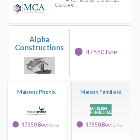
Garonne
Alpha
Constructions
47550 Boe
Maisons Phenix
Maison Familiale
47550 Boe
47550 Boe
(4.5 km)
(5.7 km)