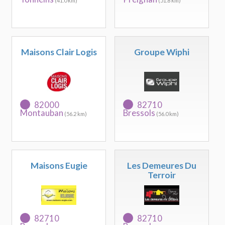
(41.0 km)
(51.8 km)
Maisons Clair Logis
Groupe Wiphi
82000
82710
Montauban
Bressols
(56.2 km)
(56.0 km)
Maisons Eugie
Les Demeures Du
Terroir
82710
82710