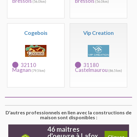
Bressols
Bressols
(56.0 km)
(56.0 km)
Cogebois
Vip Creation
32110
31180
Magnan
Castelmaurou
(79.5 km)
(86.5 km)
D'autres professionnels en lien avec la constructions de
maison sont disponibles :
46 maitres
d'oeuvre à Lafox
Cliquez