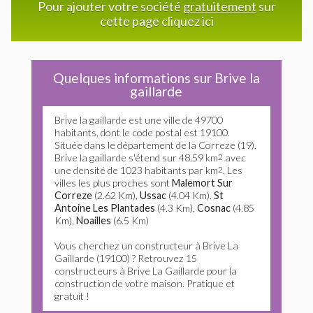
Pour ajouter votre société
gratuitement
sur
cette page cliquez ici
Quelques informations sur Brive la
gaillarde
Brive la gaillarde est une ville de 49700
habitants, dont le code postal est 19100.
Située dans le département de la Correze (19),
Brive la gaillarde s'étend sur 48.59 km
2
avec
une densité de 1023 habitants par km
2
. Les
villes les plus proches sont
Malemort Sur
Correze
(2.62 Km),
Ussac
(4.04 Km),
St
Antoine Les Plantades
(4.3 Km),
Cosnac
(4.85
Km),
Noailles
(6.5 Km)
Vous cherchez un constructeur à Brive La
Gaillarde (19100) ? Retrouvez 15
constructeurs à Brive La Gaillarde pour la
construction de votre maison. Pratique et
gratuit !