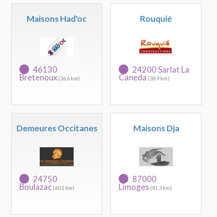
Maisons Had'oc
Rouquié
46130
24200 Sarlat La
Bretenoux
Caneda
(36.6 km)
(38.9 km)
Demeures Occitanes
Maisons Dja
24750
87000
Boulazac
Limoges
(60.1 km)
(81.3 km)