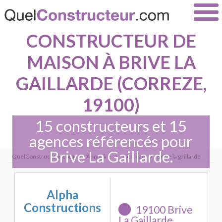
CONSTRUCTEUR DE
MAISON À BRIVE LA
GAILLARDE (CORREZE,
19100)
15 constructeurs et 15
agences référencés pour
Brive La Gaillarde.
QuelConstructeur.com
›
Annuaire
›
Correze
›
Brive la gaillarde
Alpha
Constructions
19100 Brive
La Gaillarde