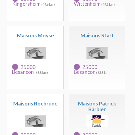
Kingersheim
Wittenheim
(49.6 km)
(49.1 km)
Maisons Moyse
Maisons Start
25000
25000
Besancon
Besancon
(63.8 km)
(63.8 km)
Maisons Rocbrune
Maisons Patrick
Barbier