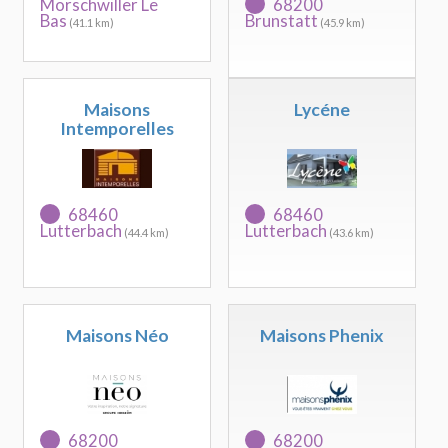
Morschwiller Le
68200
Bas
Brunstatt
(41.1 km)
(45.9 km)
Maisons
Lycéne
Intemporelles
68460
68460
Lutterbach
Lutterbach
(44.4 km)
(43.6 km)
Maisons Néo
Maisons Phenix
68200
68200