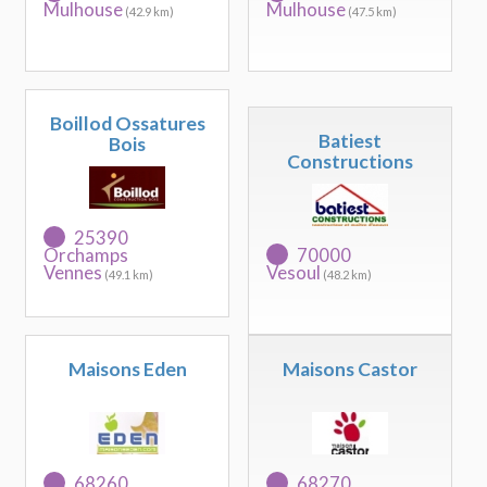
Mulhouse
Mulhouse
(42.9 km)
(47.5 km)
Boillod Ossatures
Batiest
Bois
Constructions
25390
Orchamps
70000
Vennes
Vesoul
(49.1 km)
(48.2 km)
Maisons Eden
Maisons Castor
68260
68270