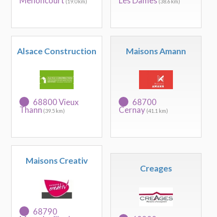
Menoncourt
Les Dames
(19.0 km)
(38.6 km)
Alsace Construction
Maisons Amann
68800 Vieux
68700
Thann
Cernay
(39.5 km)
(41.1 km)
Maisons Creativ
Creages
68790