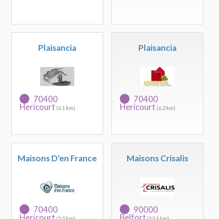
Plaisancia
Plaisancia
70400
70400
Hericourt
Hericourt
(6.1 km)
(6.2 km)
Maisons D'en France
Maisons Crisalis
70400
90000
Hericourt
Belfort
(5.5 km)
(13.1 km)