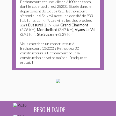
Bethoncourt est une ville de 6100 habitants,
dont le code postal est 25200. Située dans le
département de Doubs (25), Bethoncourt
s'étend sur 6.54 km
2
avec une densité de 933
habitants par km
2
. Les villes les plus proches
sont
Bussurel
(1.97 Km),
Grand Charmont
(2.08 Km),
Montbeliard
(2.47 Km),
Vyans Le Val
(2.91 Km),
Ste Suzanne
(3.29 Km)
Vous cherchez un constructeur à
Bethoncourt (25200) ? Retrouvez 30
constructeurs à Bethoncourt pour la
construction de votre maison. Pratique et
gratuit !
BESOIN D'AIDE