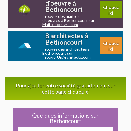
d'oeuvre à
Cliquez
Bethoncourt
ici
Trouvez des maitres
d'oeuvres à Bethoncourt sur
Maitredoeuvre.com
8 architectes à
Bethoncourt
Cliquez
ici
Trouvez des architectes à
Bethoncourt sur
TrouverUnArchitecte.com
Pour ajouter votre société
gratuitement
sur
cette page cliquez ici
Quelques informations sur
Bethoncourt