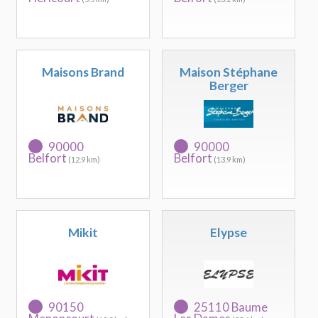
Maisons Brand
Maison Stéphane
Berger
90000
90000
Belfort
Belfort
(12.9 km)
(13.9 km)
Mikit
Elypse
90150
25110 Baume