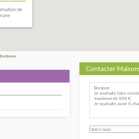
imation de
brune
 Rocbrune
Contacter Maison