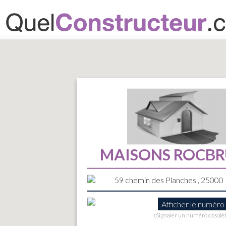
MAISONS ROCB
59 chemin des Planches , 2500
Afficher le numéro
(Signaler un numéro obsolè