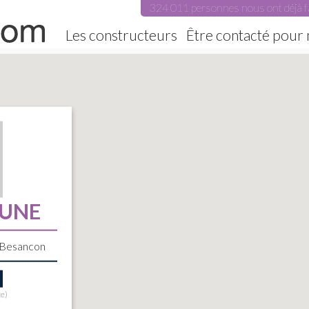
324 011 personnes nous ont déjà f
Les constructeurs
Être contacté pour
RUNE
0 Besancon
te)