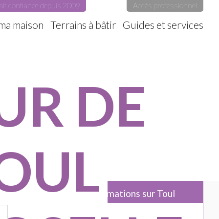
ait confiance depuis 2009
Accès professionnel
 ma maison
Terrains à bâtir
Guides et services
UR DE
TOUL
Quelques informations sur Toul
Toul est un village de 300 habitants, dont le code