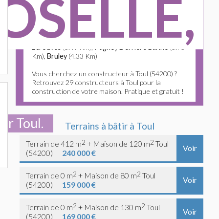
OSELLE,
postal est 54200. Située dans le département de la
Meurthe Et Moselle (54), Toul s'étend sur 21.57
km
2
avec une densité de 14 habitants par km
2
. Les
villes les plus proches sont
Dommartin Les Toul
(1.56 Km),
Chaudeney Sur Moselle
(3.14 Km),
Ecrouves
(3.49 Km),
Pagney Derriere Barine
(3.73
Km),
Bruley
(4.33 Km)
Vous cherchez un constructeur à Toul (54200) ?
Retrouvez 29 constructeurs à Toul pour la
construction de votre maison. Pratique et gratuit !
ur Toul.
Terrains à bâtir à Toul
2
2
Terrain de 412 m
+ Maison de 120 m
Toul
Voir
(54200)
240 000 €
2
2
Terrain de 0 m
+ Maison de 80 m
Toul
Voir
(54200)
159 000 €
2
2
Terrain de 0 m
+ Maison de 130 m
Toul
Voir
(54200)
169 000 €