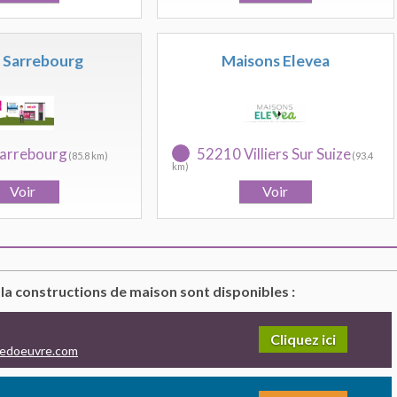
t Sarrebourg
Maisons Elevea
arrebourg
52210 Villiers Sur Suize
(85.8 km)
(93.4
km)
 la constructions de maison sont disponibles :
Cliquez ici
redoeuvre.com