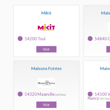
Mikit
Mais
54200 Toul
54840 G
Maisons Futées
Mais
54320 Maxeville
54500 V
(18.9 km)
Nancy
(19.7 km