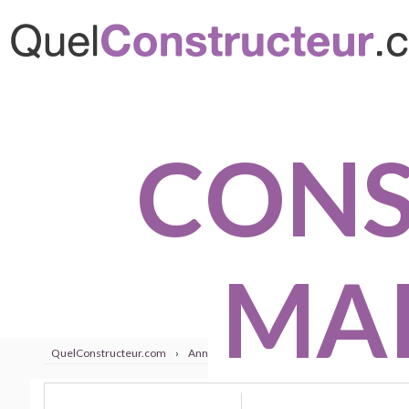
CONS
MAI
QuelConstructeur.com
›
Annuaire
›
Meurthe Et Moselle
›
Toul