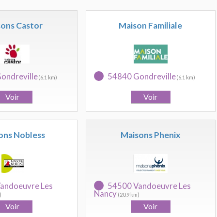
ons Castor
Maison Familiale
ondreville
54840 Gondreville
(6.1 km)
(6.1 km)
ons Nobless
Maisons Phenix
andoeuvre Les
54500 Vandoeuvre Les
Nancy
)
(20.9 km)