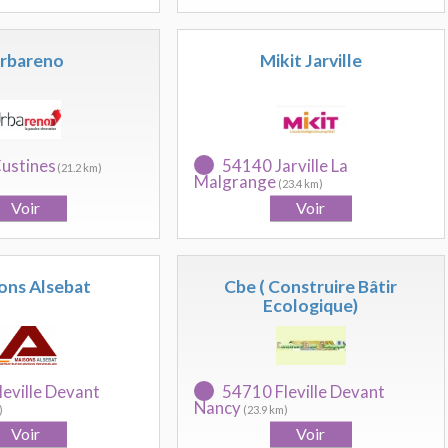
rbareno
Mikit Jarville
ustines
54140 Jarville La
(21.2 km)
Malgrange
(23.4 km)
ons Alsebat
Cbe ( Construire Bâtir
Ecologique)
eville Devant
54710 Fleville Devant
Nancy
)
(23.9 km)