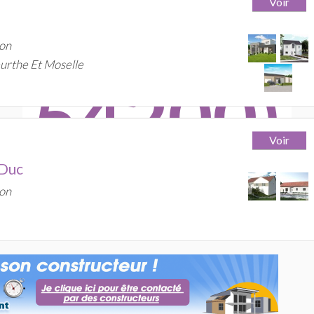
HE ET M
on
urthe Et Moselle
54200)
 Duc
tructeurs et 29 agences référencés po
on