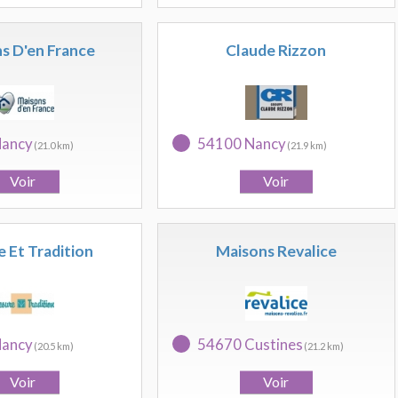
s D'en France
Claude Rizzon
Nancy
54100 Nancy
(21.0 km)
(21.9 km)
 Et Tradition
Maisons Revalice
Nancy
54670 Custines
(20.5 km)
(21.2 km)