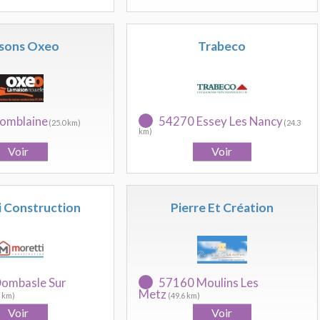
sons Oxeo
Trabeco
omblaine
54270 Essey Les Nancy
(25.0 km)
(24.3
km)
 Construction
Pierre Et Création
ombasle Sur
57160 Moulins Les
Metz
1 km)
(49.6 km)