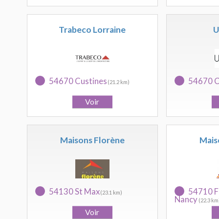
Trabeco Lorraine
U
54670 Custines
54670 C
(21.2 km)
Maisons Florène
Mais
54130 St Max
54710 Fl
(23.1 km)
Nancy
(22.3 km