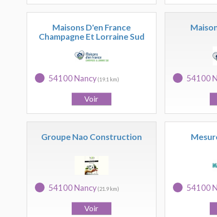
Maisons D'en France
Maison
Champagne Et Lorraine Sud
54100 Nancy
54100 
(19.1 km)
Groupe Nao Construction
Mesure
54100 Nancy
54100 
(21.9 km)