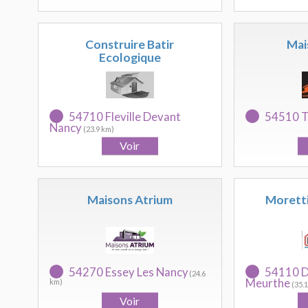
Construire Batir
Mai
Ecologique
54710 Fleville Devant
54510 T
Nancy
(23.9 km)
Maisons Atrium
Moretti
54270 Essey Les Nancy
54110 D
(24.6
Meurthe
km)
(35.