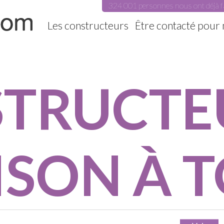
324 001 personnes nous ont déjà f
Les constructeurs
Être contacté pour
TRUCTE
SON À 