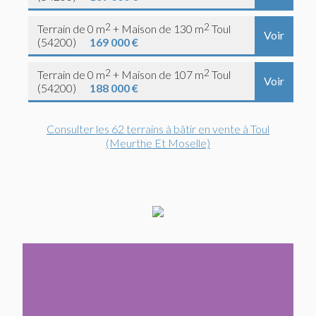
2
2
Terrain de 0 m
+ Maison de 130 m
Toul
Voir
(54200)
169 000 €
2
2
Terrain de 0 m
+ Maison de 107 m
Toul
Voir
(54200)
188 000 €
Consulter les 62 terrains à bâtir en vente à Toul
(Meurthe Et Moselle)