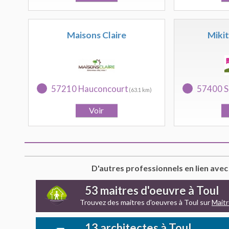
Maisons Claire
Miki
57210 Hauconcourt
57400 S
(63.1 km)
D'autres professionnels en lien avec
53 maitres d'oeuvre à Toul
Trouvez des maitres d'oeuvres à Toul sur
Mait
13 architectes à Toul