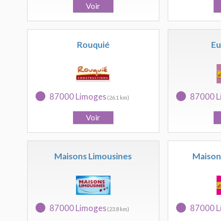
Rouquié
Eu
87000 Limoges
87000 L
(26.1 km)
Maisons Limousines
Maison
87000 Limoges
87000 L
(23.8 km)