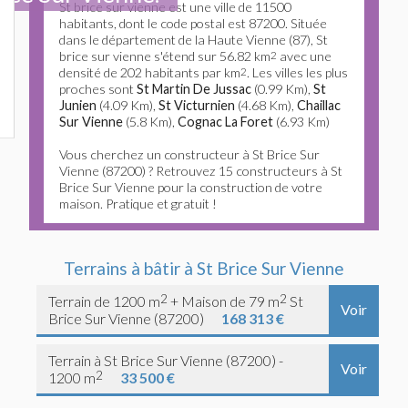
St brice sur vienne est une ville de 11500
habitants, dont le code postal est 87200. Située
dans le département de la Haute Vienne (87), St
brice sur vienne s'étend sur 56.82 km
2
avec une
densité de 202 habitants par km
2
. Les villes les plus
proches sont
St Martin De Jussac
(0.99 Km),
St
Junien
(4.09 Km),
St Victurnien
(4.68 Km),
Chaillac
Sur Vienne
(5.8 Km),
Cognac La Foret
(6.93 Km)
Vous cherchez un constructeur à St Brice Sur
Vienne (87200) ? Retrouvez 15 constructeurs à St
Brice Sur Vienne pour la construction de votre
maison. Pratique et gratuit !
Terrains à bâtir à St Brice Sur Vienne
2
2
Terrain de 1200 m
+ Maison de 79 m
St
Voir
Brice Sur Vienne (87200)
168 313 €
Terrain à St Brice Sur Vienne (87200) -
Voir
2
1200 m
33 500 €