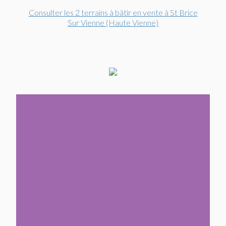
Consulter les 2 terrains à bâtir en vente à St Brice
Sur Vienne (Haute Vienne)