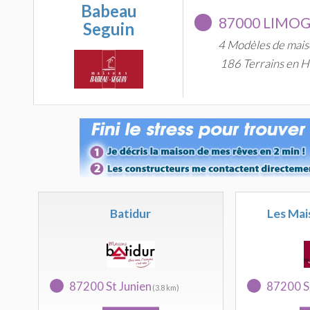
Babeau
87000 LIMO
Seguin
4 Modèles de mais
186 Terrains en H
Batidur
Les Mai
87200 St Junien
87200 S
(3.8 km)