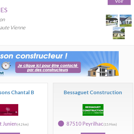
GES
on
aute Vienne
sons Chantal B
Bessaguet Construction
t Junien
87510 Peyrilhac
(4.2 km)
(15.9 km)