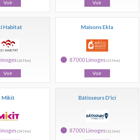
i Habitat
Maisons Ekla
imoges
87000 Limoges
(24.9 km)
(25.9 km)
Mikit
Bâtisseurs D'ici
imoges
87000 Limoges
(24.5 km)
(22.2 km)