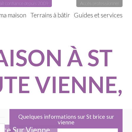
ait confiance depuis 2009
Accès professionnel
 ma maison
Terrains à bâtir
Guides et services
ISON À ST
UTE VIENNE,
Quelques informations sur St brice sur
vienne
rice Sur Vienne.