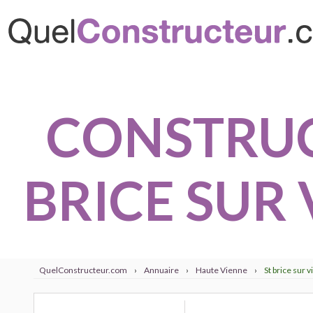
CONSTRUC
BRICE SUR 
QuelConstructeur.com
›
Annuaire
›
Haute Vienne
›
St brice sur 
15 constructeur