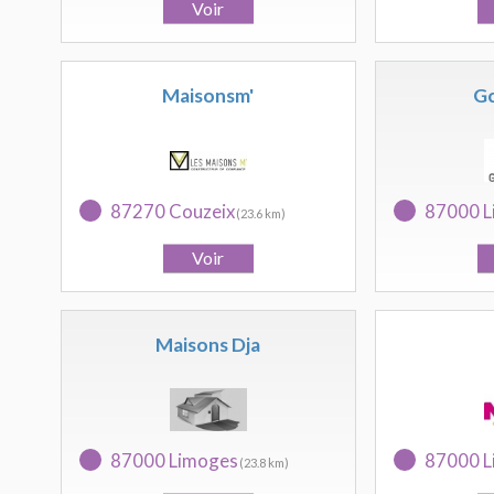
Maisonsm'
Gc
87270 Couzeix
87000 L
(23.6 km)
Maisons Dja
87000 Limoges
87000 L
(23.8 km)