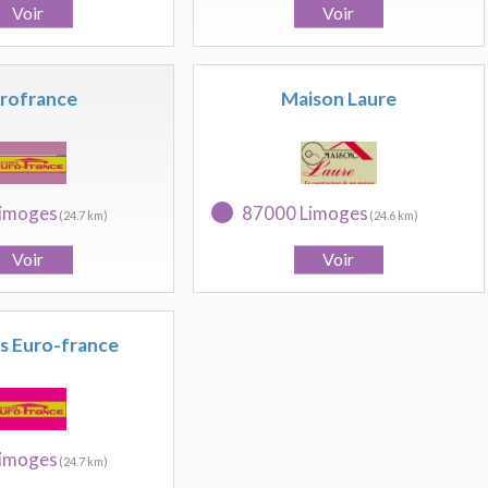
rofrance
Maison Laure
imoges
87000 Limoges
(24.7 km)
(24.6 km)
s Euro-france
imoges
(24.7 km)