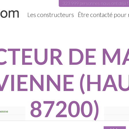
323 999 personnes nous ont déjà f
Les constructeurs
Être contacté pour
TEUR DE MA
VIENNE (HA
87200)
vienne
s et 15 agences référencés pour St B