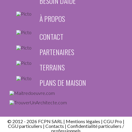
BESOIN D'AIDE
À PROPOS
CONTACT
PARTENAIRES
TERRAINS
PLANS DE MAISON
© 2012 - 2026 FCPN SARL |
Mentions légales
|
CGU Pro
|
CGU particuliers
|
Contacts
| Confidentialité
particuliers
/
professionnels