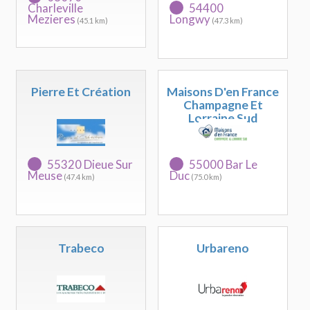
Charleville
54400
Mezieres
Longwy
(45.1 km)
(47.3 km)
Pierre Et Création
Maisons D'en France
Champagne Et
Lorraine Sud
55320 Dieue Sur
55000 Bar Le
Meuse
Duc
(47.4 km)
(75.0 km)
Trabeco
Urbareno