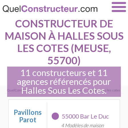
CONSTRUCTEUR DE
MAISON À HALLES SOUS
LES COTES (MEUSE,
55700)
11 constructeurs et 11
agences référencés pour
Halles Sous Les Cotes.
QuelConstructeur.com
›
Annuaire
›
Meuse
›
Halles sous les cotes
Pavillons
55000 Bar Le Duc
Parot
4 Modèles de maison