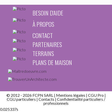
BESOIN D'AIDE
À PROPOS
CONTACT
PARTENAIRES
TERRAINS
PLANS DE MAISON
© 2012 - 2026 FCPN SARL |
Mentions légales
|
CGU Pro
|
CGU particuliers
|
Contacts
| Confidentialité
particuliers
/
professionnels
0.025337s