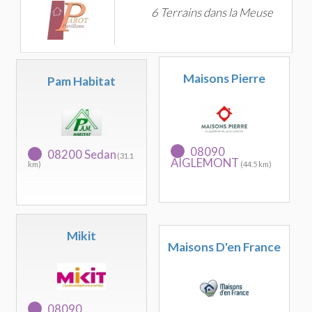
6 Terrains dans la Meuse
Maisons Pierre
Pam Habitat
08090
08200 Sedan
(31.1
AIGLEMONT
km)
(44.5 km)
Mikit
Maisons D'en France
08090