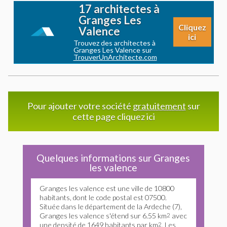
17 architectes à
Granges Les
Cliquez
Valence
ici
Trouvez des architectes à
Granges Les Valence sur
TrouverUnArchitecte.com
Pour ajouter votre société
gratuitement
sur
cette page cliquez ici
Quelques informations sur Granges
les valence
Granges les valence est une ville de 10800
habitants, dont le code postal est 07500.
Située dans le département de la Ardeche (7),
Granges les valence s'étend sur 6.55 km
2
avec
une densité de 1649 habitants par km
2
. Les