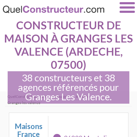
CONSTRUCTEUR DE
MAISON À GRANGES LES
VALENCE (ARDECHE,
07500)
38 constructeurs et 38
agences référencés pour
Granges Les Valence.
QuelConstructeur.com
›
Annuaire
›
Ardeche
›
Granges les valence
Maisons
France