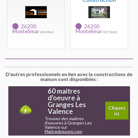
26200
26200
Montelimar
Montelimar
(46.0 km)
(41.5 km)
D'autres professionnels en lien avec la constructions de
maison sont disponibles :
60 maitres
d'oeuvre à
Granges Les
Cliquez
Valence
ici
Trouvez des maitres
d'oeuvres à Granges Les
Valence sur
Maitredoeuvre.com