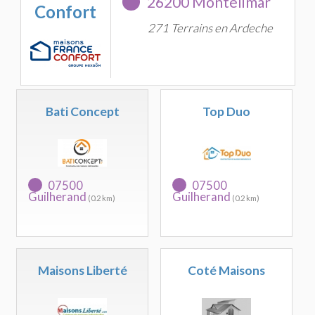
26200 Montelimar
Confort
271 Terrains en Ardeche
Bati Concept
Top Duo
07500
07500
Guilherand
Guilherand
(0.2 km)
(0.2 km)
Maisons Liberté
Coté Maisons