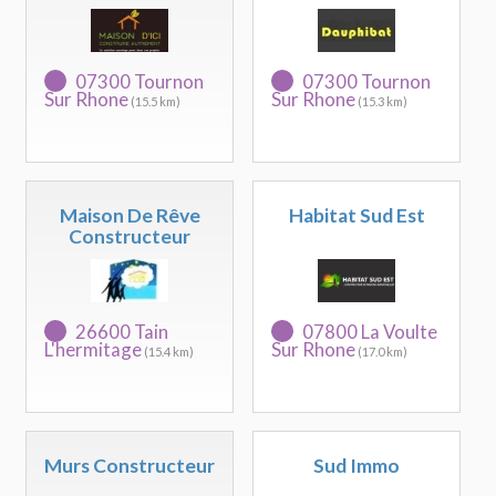
07300 Tournon
07300 Tournon
Sur Rhone
Sur Rhone
(15.5 km)
(15.3 km)
Maison De Rêve
Habitat Sud Est
Constructeur
26600 Tain
07800 La Voulte
L'hermitage
Sur Rhone
(15.4 km)
(17.0 km)
Murs Constructeur
Sud Immo