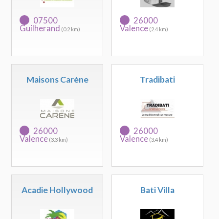
07500
26000
Guilherand
Valence
(0.2 km)
(2.4 km)
Maisons Carène
Tradibati
26000
26000
Valence
Valence
(3.3 km)
(3.4 km)
Acadie Hollywood
Bati Villa