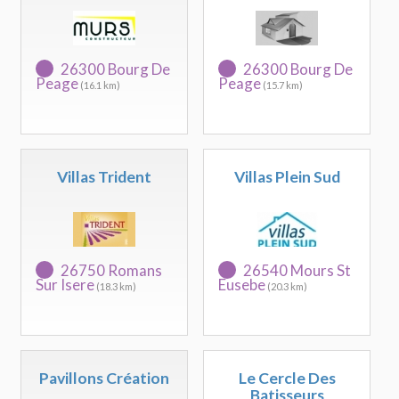
26300 Bourg De
26300 Bourg De
Peage
Peage
(16.1 km)
(15.7 km)
Villas Trident
Villas Plein Sud
26750 Romans
26540 Mours St
Sur Isere
Eusebe
(18.3 km)
(20.3 km)
Pavillons Création
Le Cercle Des
Batisseurs