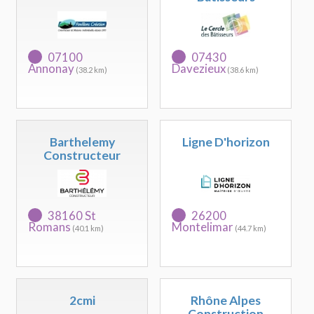
07100
07430
Annonay
Davezieux
(38.2 km)
(38.6 km)
Barthelemy
Ligne D'horizon
Constructeur
38160 St
26200
Romans
Montelimar
(40.1 km)
(44.7 km)
2cmi
Rhône Alpes
Construction