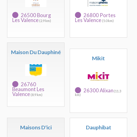
26500 Bourg
26800 Portes
Les Valence
Les Valence
(2.9 km)
(5.0 km)
Maison Du Dauphiné
Mikit
26760
Beaumont Les
26300 Alixan
(11.3
Valence
(8.9 km)
km)
Maisons D'ici
Dauphibat