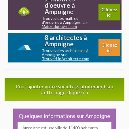
d'oeuvre à
Cliquez
Ampoigne
ici
Trouvez des maitres
d'oeuvres à Ampoigne sur
Maitredoeuvre.com
8 architectes à
Ampoigne
Cliquez
ici
Trouvez des architectes à
Ampoigne sur
TrouverUnArchitecte.com
Pour ajouter votre société
gratuitement
sur
cette page cliquez ici
Quelques informations sur Ampoigne
Ampoigne est une ville de 11400 habitants,