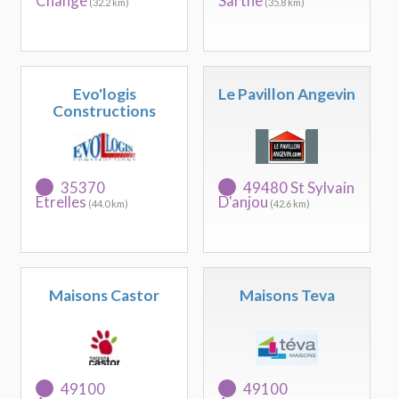
Change
Sarthe
(32.2 km)
(35.8 km)
Evo'logis
Le Pavillon Angevin
Constructions
35370
49480 St Sylvain
Etrelles
D'anjou
(44.0 km)
(42.6 km)
Maisons Castor
Maisons Teva
49100
49100