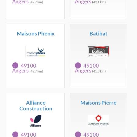
Angers
Angers
(42.7 km)
(43.1 km)
Maisons Phenix
Batibat
49100
49100
Angers
Angers
(42.7 km)
(41.8 km)
Alliance
Maisons Pierre
Construction
49100
49100