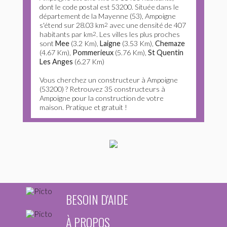
dont le code postal est 53200. Située dans le
département de la Mayenne (53), Ampoigne
s'étend sur 28.03 km
2
avec une densité de 407
habitants par km
2
. Les villes les plus proches
sont
Mee
(3.2 Km),
Laigne
(3.53 Km),
Chemaze
(4.67 Km),
Pommerieux
(5.76 Km),
St Quentin
Les Anges
(6.27 Km)
Vous cherchez un constructeur à Ampoigne
(53200) ? Retrouvez 35 constructeurs à
Ampoigne pour la construction de votre
maison. Pratique et gratuit !
BESOIN D'AIDE
À PROPOS