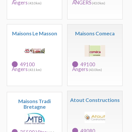
Angers
ANGERS
(43.0 km)
(43.0 km)
Maisons Le Masson
Maisons Comeca
49100
49100
Angers
Angers
(43.1 km)
(43.0 km)
Atout Constructions
Maisons Tradi
Bretagne
49080