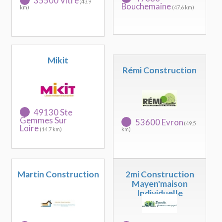
35500 Vitre
(43.9
Bouchemaine
km)
(47.6 km)
Mikit
Rémi Construction
49130 Ste
Gemmes Sur
53600 Evron
(49.5
Loire
(14.7 km)
km)
Martin Construction
2mi Construction
Mayen'maison
Individuelle