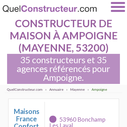
CONSTRUCTEUR DE
MAISON À AMPOIGNE
(MAYENNE, 53200)
35 constructeurs et 35
agences référencés pour
Ampoigne.
QuelConstructeur.com
›
Annuaire
›
Mayenne
›
Ampoigne
Maisons
France
53960 Bonchamp
Les Laval
Confort