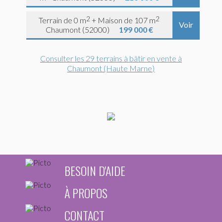
2
2
Terrain de 0 m
+ Maison de 107 m
Voir
Chaumont (52000)
199 000 €
Consulter les 29 terrains à bâtir en vente à
Chaumont (Haute Marne)
BESOIN D'AIDE
À PROPOS
CONTACT