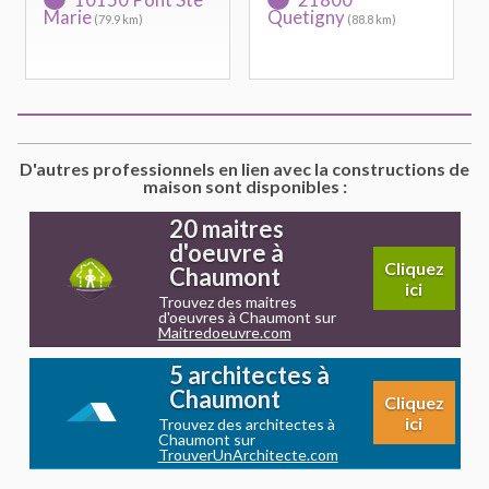
Marie
Quetigny
(79.9 km)
(88.8 km)
D'autres professionnels en lien avec la constructions de
maison sont disponibles :
20 maitres
d'oeuvre à
Cliquez
Chaumont
ici
Trouvez des maitres
d'oeuvres à Chaumont sur
Maitredoeuvre.com
5 architectes à
Chaumont
Cliquez
ici
Trouvez des architectes à
Chaumont sur
TrouverUnArchitecte.com