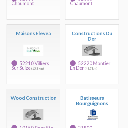
Chaumont
Chaumont
Maisons Elevea
Constructions Du
Der
52210 Villiers
52220 Montier
Sur Suize
En Der
(15.3 km)
(48.7 km)
Wood Construction
Batisseurs
Bourguignons
10150 Pont Ste
21800