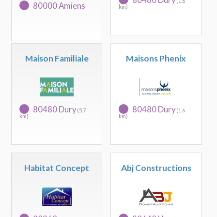
(1.6
80000 Amiens
km)
Maison Familiale
Maisons Phenix
80480 Dury
80480 Dury
(5.7
(1.6
km)
km)
Habitat Concept
Abj Constructions