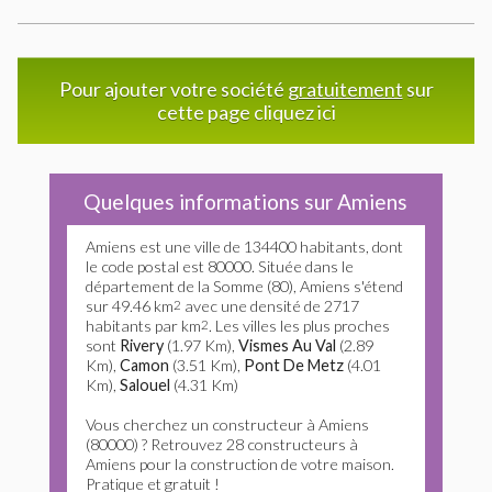
Pour ajouter votre société
gratuitement
sur
cette page cliquez ici
Quelques informations sur Amiens
Amiens est une ville de 134400 habitants, dont
le code postal est 80000. Située dans le
département de la Somme (80), Amiens s'étend
sur 49.46 km
2
avec une densité de 2717
habitants par km
2
. Les villes les plus proches
sont
Rivery
(1.97 Km),
Vismes Au Val
(2.89
Km),
Camon
(3.51 Km),
Pont De Metz
(4.01
Km),
Salouel
(4.31 Km)
Vous cherchez un constructeur à Amiens
(80000) ? Retrouvez 28 constructeurs à
Amiens pour la construction de votre maison.
Pratique et gratuit !