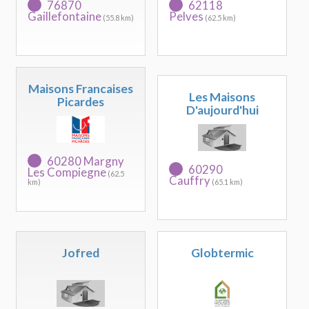
76870
62118
Gaillefontaine
Pelves
(55.8 km)
(62.5 km)
Maisons Francaises
Les Maisons
Picardes
D'aujourd'hui
60280 Margny
60290
Les Compiegne
(62.5
Cauffry
km)
(65.1 km)
Jofred
Globtermic