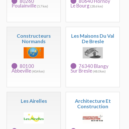
80260
80640 Hornoy
Poulainville
Le Bourg
(5.7 km)
(28.6 km)
Constructeurs
Les Maisons Du Val
Normands
De Bresle
80100
76340 Blangy
Abbeville
Sur Bresle
(40.4 km)
(48.0 km)
Les Airelles
Architecture Et
Construction