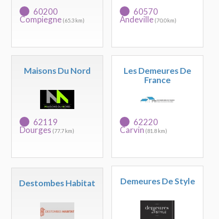
60200
60570
Compiegne
Andeville
(65.3 km)
(70.0 km)
Maisons Du Nord
Les Demeures De
France
62119
62220
Dourges
Carvin
(77.7 km)
(81.8 km)
Demeures De Style
Destombes Habitat