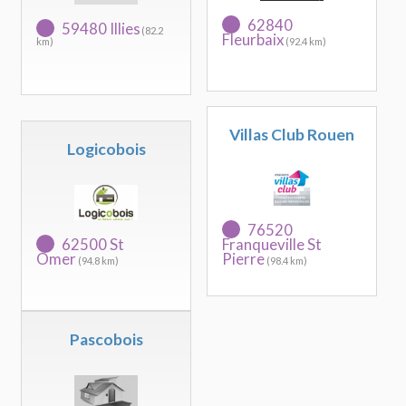
62840
59480 Illies
(82.2
Fleurbaix
km)
(92.4 km)
Villas Club Rouen
Logicobois
76520
62500 St
Franqueville St
Omer
Pierre
(94.8 km)
(98.4 km)
Pascobois