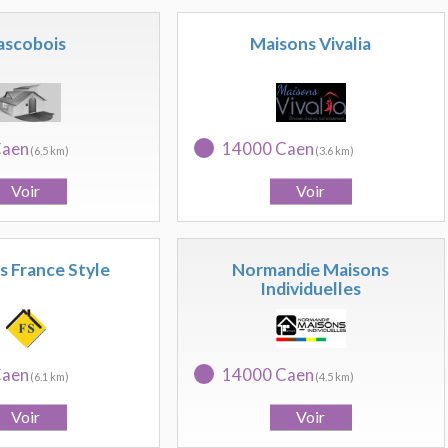
ascobois
Maisons Vivalia
Caen
14000 Caen
(6.5 km)
(3.6 km)
s France Style
Normandie Maisons
Individuelles
Caen
14000 Caen
(6.1 km)
(4.5 km)