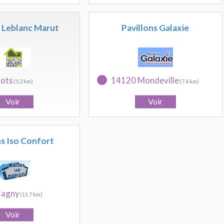
 Leblanc Marut
Pavillons Galaxie
ots
14120 Mondeville
(5.2 km)
(7.4 km)
s Iso Confort
Cagny
(11.7 km)