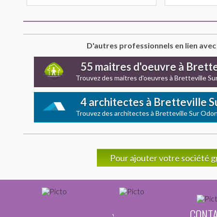
D'autres professionnels en lien avec
55 maitres d'oeuvre à Brett
Trouvez des maitres d'oeuvres à Bretteville S
4 architectes à Bretteville 
Trouvez des architectes à Bretteville Sur Odo
Pour ajouter votre société
g
CONT