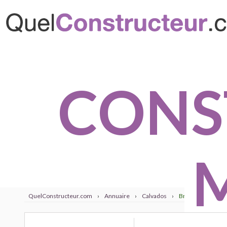
CONS
QuelConstructeur.com
›
Annuaire
›
Calvados
›
Bretteville sur o