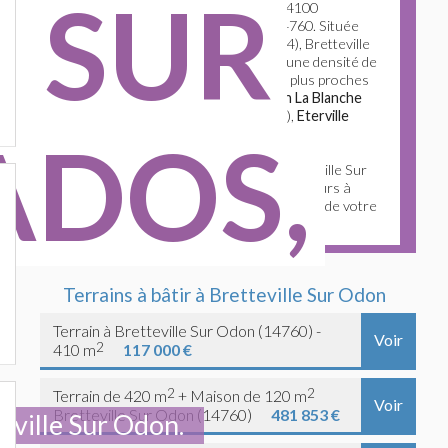
E SUR
Bretteville sur odon est une ville de 4100
habitants, dont le code postal est 14760. Située
dans le département de Calvados (14), Bretteville
sur odon s'étend sur 6.46 km
2
avec une densité de
635 habitants par km
2
. Les villes les plus proches
sont
Louvigny
(2.17 Km),
St Germain La Blanche
Herb
(2.25 Km),
Carpiquet
(2.58 Km),
Eterville
ADOS,
(2.76 Km),
Verson
(3 Km)
Vous cherchez un constructeur à Bretteville Sur
Odon (14760) ? Retrouvez 39 constructeurs à
Bretteville Sur Odon pour la construction de votre
maison. Pratique et gratuit !
Terrains à bâtir à Bretteville Sur Odon
Terrain à Bretteville Sur Odon (14760) -
Voir
2
410 m
117 000 €
2
2
Terrain de 420 m
+ Maison de 120 m
Voir
Bretteville Sur Odon (14760)
481 853 €
eville Sur Odon.