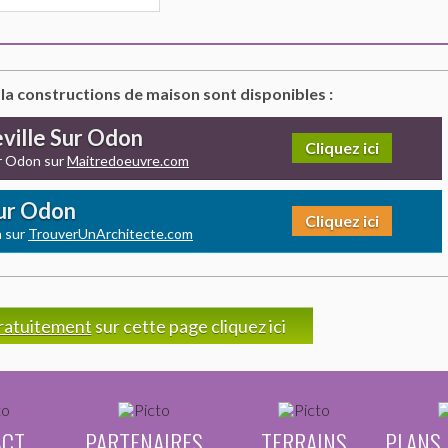
 la constructions de maison sont disponibles :
eville Sur Odon
Cliquez ici
ur Odon sur
Maitredoeuvre.com
Sur Odon
Cliquez ici
n sur
TrouverUnArchitecte.com
ratuitement
sur cette page cliquez ici
ACT
PARTENAIRES
TERRAINS
PLANS