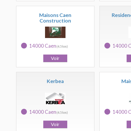
Maisons Caen
Residen
Construction
14000 Caen
14000 
(4.5 km)
Kerbea
Mai
14000 Caen
14000 
(4.5 km)