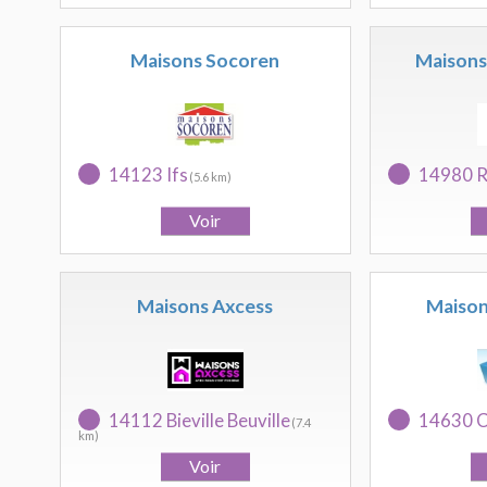
Maisons Socoren
Maisons
14123 Ifs
14980 R
(5.6 km)
Maisons Axcess
Maison
14112 Bieville Beuville
14630 
(7.4
km)