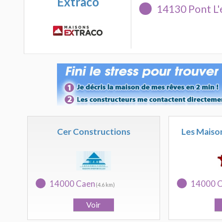
Extraco
14130 Pont L
Cer Constructions
Les Maiso
14000 Caen
14000 
(4.6 km)