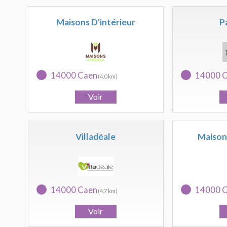
Maisons D'intérieur
P
14000 Caen
14000 
(4.0 km)
Villadéale
Maison
14000 Caen
14000 
(4.7 km)