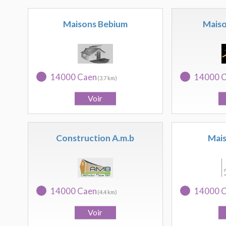
Maisons Bebium
Maiso
14000 Caen
14000 
(3.7 km)
Construction A.m.b
Mais
14000 Caen
14000 
(4.4 km)