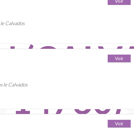
TEVILL
 le Calvados
 (CALV
14760)
s le Calvados
s et 39 agences référencés pour Brett