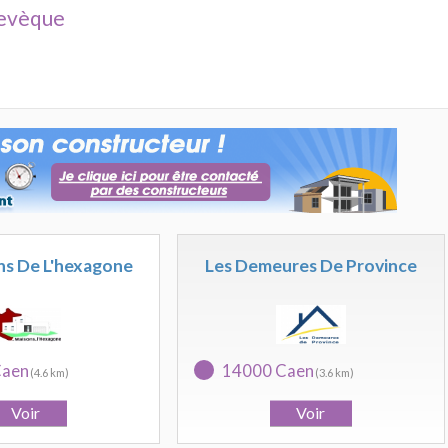
'evèque
ns De L'hexagone
Les Demeures De Province
Caen
14000 Caen
(4.6 km)
(3.6 km)