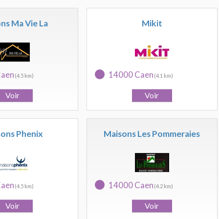
ns Ma Vie La
Mikit
Caen
14000 Caen
(4.5 km)
(4.1 km)
ons Phenix
Maisons Les Pommeraies
Caen
14000 Caen
(4.5 km)
(4.2 km)