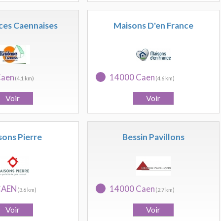
ces Caennaises
Maisons D'en France
Caen
14000 Caen
(4.1 km)
(4.6 km)
sons Pierre
Bessin Pavillons
CAEN
14000 Caen
(3.6 km)
(2.7 km)