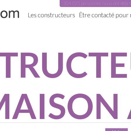
324 025 personnes nous ont déjà f
Les constructeurs
Être contacté pour
TRUCTE
MAISON 
don