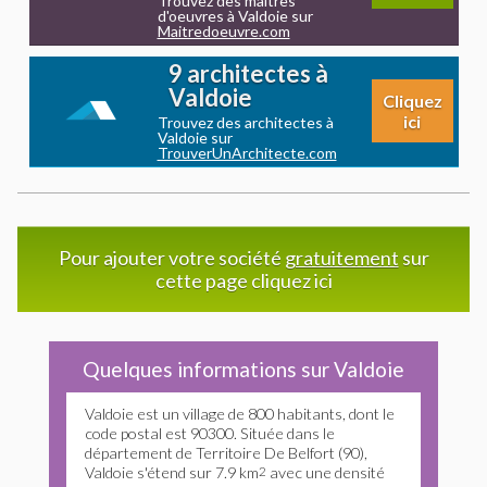
Trouvez des maitres
d'oeuvres à Valdoie sur
Maitredoeuvre.com
9 architectes à
Valdoie
Cliquez
ici
Trouvez des architectes à
Valdoie sur
TrouverUnArchitecte.com
Pour ajouter votre société
gratuitement
sur
cette page cliquez ici
Quelques informations sur Valdoie
Valdoie est un village de 800 habitants, dont le
code postal est 90300. Située dans le
département de Territoire De Belfort (90),
Valdoie s'étend sur 7.9 km
2
avec une densité