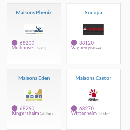
Maisons Phenix
Socopa
68200
88120
Mulhouse
Vagney
(37.2 km)
(35.8 km)
Maisons Eden
Maisons Castor
68260
68270
Kingersheim
Wittenheim
(38.7 km)
(37.8 km)