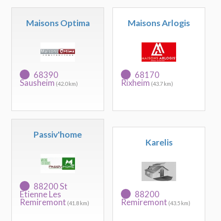
Maisons Optima
Maisons Arlogis
68390
68170
Sausheim
Rixheim
(42.0 km)
(43.7 km)
Passiv'home
Karelis
88200 St
Etienne Les
88200
Remiremont
Remiremont
(41.8 km)
(43.5 km)