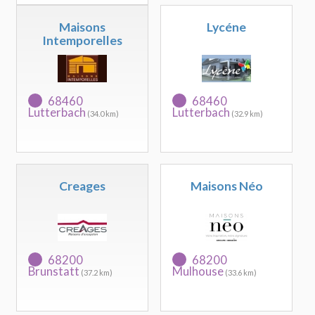
Maisons
Lycéne
Intemporelles
68460
68460
Lutterbach
Lutterbach
(34.0 km)
(32.9 km)
Creages
Maisons Néo
68200
68200
Brunstatt
Mulhouse
(37.2 km)
(33.6 km)