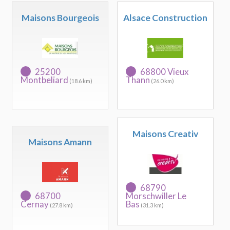
Maisons Bourgeois
Alsace Construction
25200
68800 Vieux
Montbeliard
Thann
(18.6 km)
(26.0 km)
Maisons Creativ
Maisons Amann
68790
68700
Morschwiller Le
Cernay
Bas
(27.8 km)
(31.3 km)