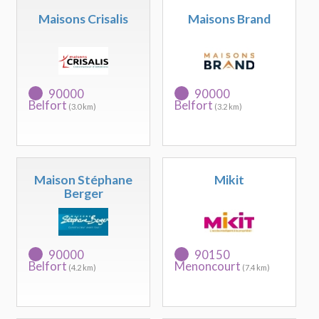
Maisons Crisalis
Maisons Brand
90000
90000
Belfort
Belfort
(3.0 km)
(3.2 km)
Maison Stéphane
Mikit
Berger
90000
90150
Belfort
Menoncourt
(4.2 km)
(7.4 km)