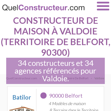
CONSTRUCTEUR DE
MAISON À VALDOIE
(TERRITOIRE DE BELFORT,
90300)
34 constructeurs et 34
agences référencés pour
Valdoie.
QuelConstructeur.com
›
Annuaire
›
Territoire De Belfort
›
Valdoie
90000 Belfort
Batilor
4 Modèles de maison
8 Terrains dans le Territoire