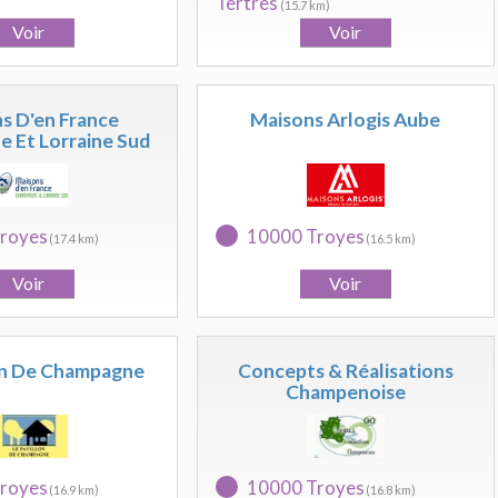
Tertres
(15.7 km)
s D'en France
Maisons Arlogis Aube
 Et Lorraine Sud
royes
10000 Troyes
(17.4 km)
(16.5 km)
on De Champagne
Concepts & Réalisations
Champenoise
royes
10000 Troyes
(16.9 km)
(16.8 km)