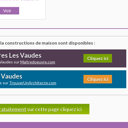
 la constructions de maison sont disponibles :
rres Les Vaudes
Cliquez ici
 Vaudes sur
Maitredoeuvre.com
s Vaudes
Cliquez ici
s sur
TrouverUnArchitecte.com
ratuitement
sur cette page cliquez ici