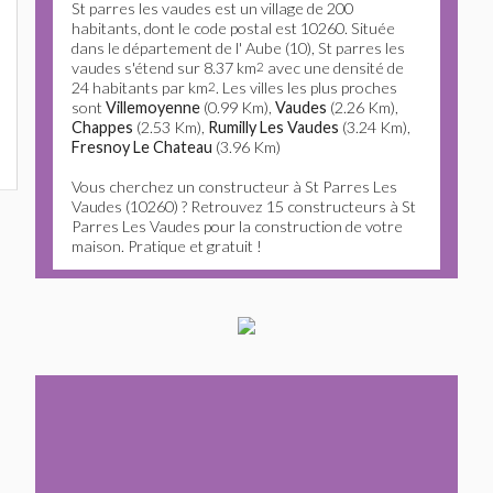
St parres les vaudes est un village de 200
habitants, dont le code postal est 10260. Située
dans le département de l' Aube (10), St parres les
vaudes s'étend sur 8.37 km
2
avec une densité de
24 habitants par km
2
. Les villes les plus proches
sont
Villemoyenne
(0.99 Km),
Vaudes
(2.26 Km),
Chappes
(2.53 Km),
Rumilly Les Vaudes
(3.24 Km),
Fresnoy Le Chateau
(3.96 Km)
Vous cherchez un constructeur à St Parres Les
Vaudes (10260) ? Retrouvez 15 constructeurs à St
Parres Les Vaudes pour la construction de votre
maison. Pratique et gratuit !