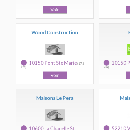
Wood Construction
10150 Pont Ste Marie
10150 P
(17.6
km)
km)
Maisons Le Pera
Mais
10600 La Chapelle St
52210 Vi