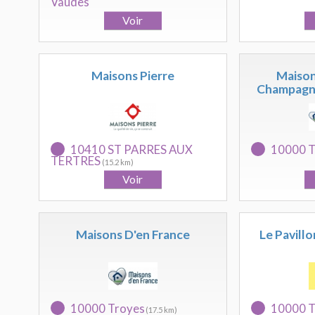
Vaudes
Maisons Pierre
Maison
Champagne
10410 ST PARRES AUX
10000 T
TERTRES
(15.2 km)
Maisons D'en France
Le Pavill
10000 Troyes
10000 T
(17.5 km)