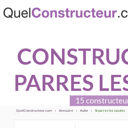
CONSTRUC
PARRES LE
15 constructeurs
QuelConstructeur.com
›
Annuaire
›
Aube
›
St parres les vaudes