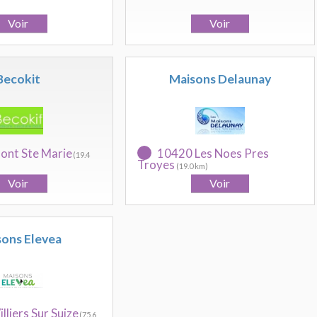
Becokit
Maisons Delaunay
ont Ste Marie
10420 Les Noes Pres
(19.4
Troyes
(19.0 km)
ons Elevea
lliers Sur Suize
(75.6