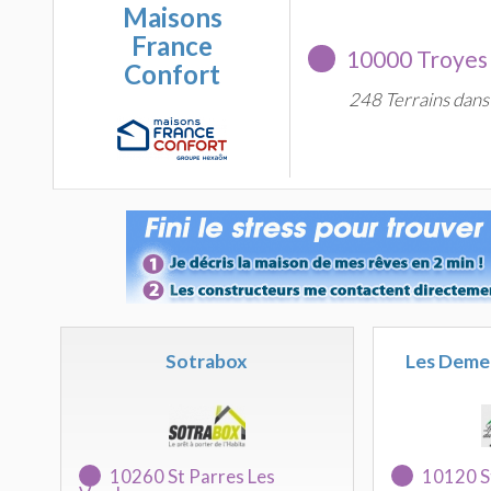
Maisons
France
10000 Troyes
Confort
248 Terrains dans 
Sotrabox
Les Deme
10260 St Parres Les
10120 S