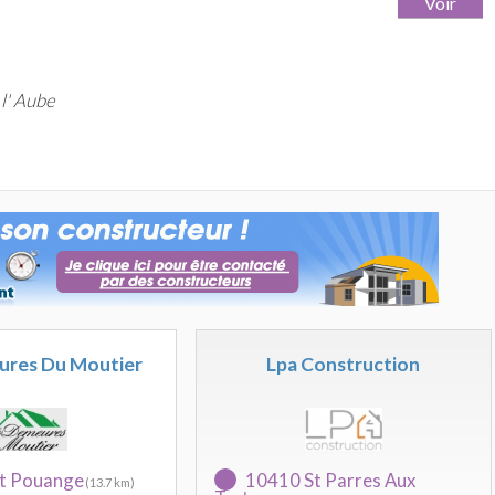
l' Aube
ures Du Moutier
Lpa Construction
t Pouange
10410 St Parres Aux
(13.7 km)