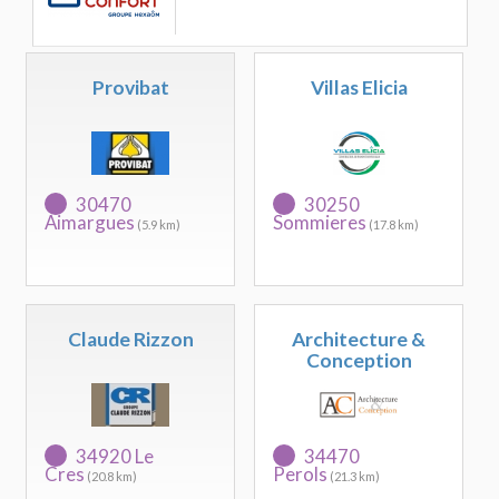
Provibat
Villas Elicia
30470
30250
Aimargues
Sommieres
(5.9 km)
(17.8 km)
Claude Rizzon
Architecture &
Conception
34920 Le
34470
Cres
Perols
(20.8 km)
(21.3 km)