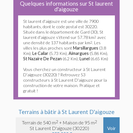
Quelques informations sur St laurent
d'aigouze
St laurent d'aigouze est une ville de 7900
habitants, dont le code postal est 30220.
Située dans le département de Gard (30), St
laurent d'aigouze s'étend sur 57.78 km
2
avec
une densité de 137 habitants par km
2
. Les
villes les plus proches sont
Marsillargues
(3.8
Km),
Le Cailar
(5.73 Km),
Aimargues
(5.86 Km),
St Nazaire De Pezan
(6.2 Km),
Lunel
(6.65 Km)
Vous cherchez un constructeur à St Laurent
D'aigouze (30220) ? Retrouvez 53
constructeurs à St Laurent D'aigouze pour la
construction de votre maison. Pratique et
gratuit !
Terrains à bâtir à St Laurent D'aigouze
2
2
Terrain de 540 m
+ Maison de 95 m
St Laurent D'aigouze (30220)
Voir