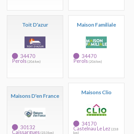
Toit D'azur
Maison Familiale
34470
34470
Perols
Perols
(20.6 km)
(20.6 km)
Maisons Clio
Maisons D'en France
34170
30132
Castelnau Le Lez
(23.8
Caissargues
(23.3 km)
km)