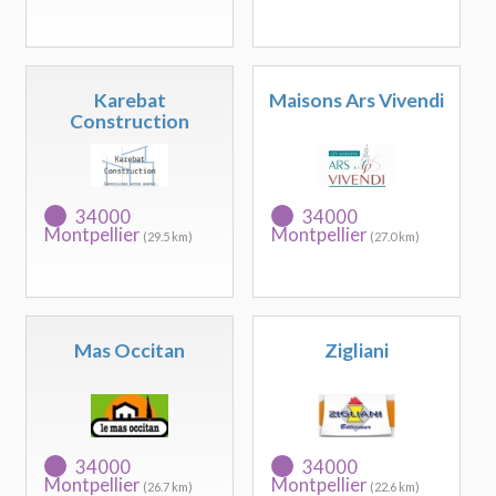
Karebat
Maisons Ars Vivendi
Construction
34000
34000
Montpellier
Montpellier
(29.5 km)
(27.0 km)
Mas Occitan
Zigliani
34000
34000
Montpellier
Montpellier
(26.7 km)
(22.6 km)