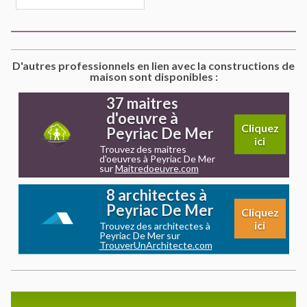
D'autres professionnels en lien avec la constructions de
maison sont disponibles :
37 maitres
d'oeuvre à
Cliquez
Peyriac De Mer
ici
Trouvez des maitres
d'oeuvres à Peyriac De Mer
sur
Maitredoeuvre.com
8 architectes à
Peyriac De Mer
Cliquez
ici
Trouvez des architectes à
Peyriac De Mer sur
TrouverUnArchitecte.com