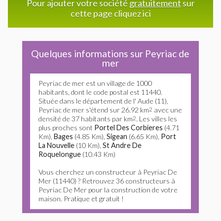
Pour ajouter votre société
gratuitement
sur
cette page cliquez ici
Quelques informations sur Peyriac de
mer
Peyriac de mer est un village de 1000
habitants, dont le code postal est 11440.
Située dans le département de l' Aude (11),
Peyriac de mer s'étend sur 26.92 km
2
avec une
densité de 37 habitants par km
2
. Les villes les
plus proches sont
Portel Des Corbieres
(4.71
Km),
Bages
(4.85 Km),
Sigean
(6.65 Km),
Port
La Nouvelle
(10 Km),
St Andre De
Roquelongue
(10.43 Km)
Vous cherchez un constructeur à Peyriac De
Mer (11440) ? Retrouvez 36 constructeurs à
Peyriac De Mer pour la construction de votre
maison. Pratique et gratuit !