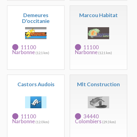
Demeures
Marcou Habitat
D'occitanie
11100
11100
Narbonne
Narbonne
(12.1 km)
(12.1 km)
Castors Audois
Mlt Construction
11100
34440
Narbonne
Colombiers
(12.0 km)
(29.3 km)