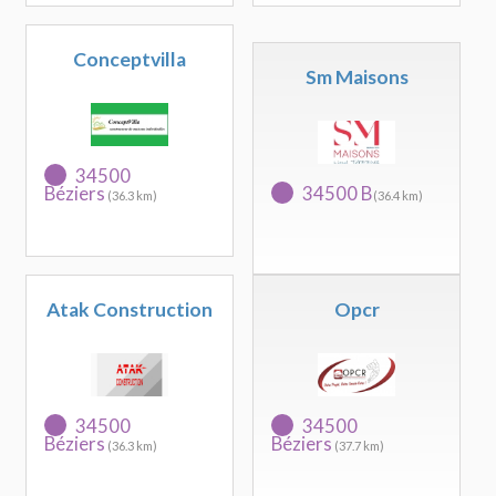
Conceptvilla
Sm Maisons
34500
Béziers
34500 B
(36.3 km)
(36.4 km)
Atak Construction
Opcr
34500
34500
Béziers
Béziers
(36.3 km)
(37.7 km)