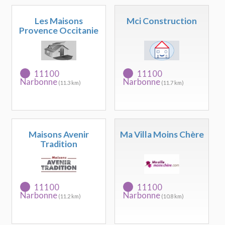
Les Maisons
Mci Construction
Provence Occitanie
11100
11100
Narbonne
Narbonne
(11.3 km)
(11.7 km)
Maisons Avenir
Ma Villa Moins Chère
Tradition
11100
11100
Narbonne
Narbonne
(11.2 km)
(10.8 km)