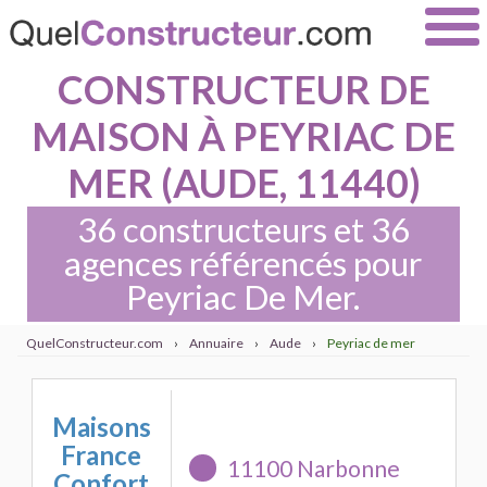
CONSTRUCTEUR DE
MAISON À PEYRIAC DE
MER (AUDE, 11440)
36 constructeurs et 36
agences référencés pour
Peyriac De Mer.
QuelConstructeur.com
›
Annuaire
›
Aude
›
Peyriac de mer
Maisons
France
11100 Narbonne
Confort