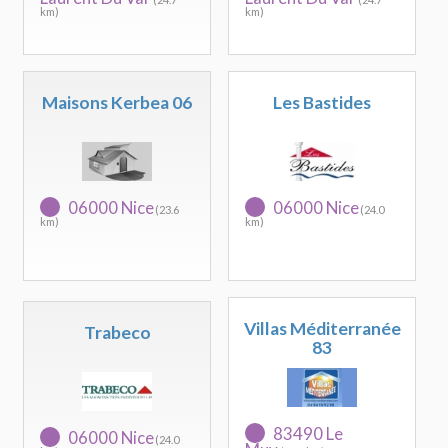
km)
km)
Maisons Kerbea 06
Les Bastides
06000 Nice
06000 Nice
(23.6
(24.0
km)
km)
Villas Méditerranée
Trabeco
83
83490 Le
06000 Nice
(24.0