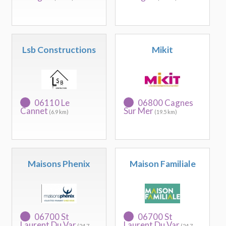
Lsb Constructions
Mikit
06110 Le
06800 Cagnes
Cannet
Sur Mer
(6.9 km)
(19.5 km)
Maisons Phenix
Maison Familiale
06700 St
06700 St
Laurent Du Var
Laurent Du Var
(24.7
(24.7