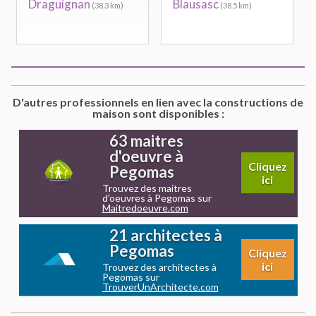
Draguignan
Blausasc
(38.3 km)
(38.5 km)
D'autres professionnels en lien avec la constructions de
maison sont disponibles :
63 maitres
d'oeuvre à
Cliquez
Pegomas
ici
Trouvez des maitres
d'oeuvres à Pegomas sur
Maitredoeuvre.com
21 architectes à
Pegomas
Cliquez
ici
Trouvez des architectes à
Pegomas sur
TrouverUnArchitecte.com