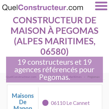
CONSTRUCTEUR DE
MAISON À PEGOMAS
(ALPES MARITIMES,
06580)
19 constructeurs et 19
agences référencés pour
Pegomas.
QuelConstructeur.com
›
Annuaire
›
Alpes Maritimes
›
Pegomas
Maisons
De
06110 Le Cannet
Manon