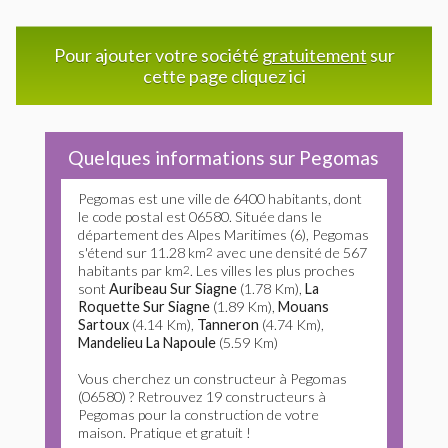
Pour ajouter votre société
gratuitement
sur
cette page cliquez ici
Quelques informations sur Pegomas
Pegomas est une ville de 6400 habitants, dont
le code postal est 06580. Située dans le
département des Alpes Maritimes (6), Pegomas
s'étend sur 11.28 km
2
avec une densité de 567
habitants par km
2
. Les villes les plus proches
sont
Auribeau Sur Siagne
(1.78 Km),
La
Roquette Sur Siagne
(1.89 Km),
Mouans
Sartoux
(4.14 Km),
Tanneron
(4.74 Km),
Mandelieu La Napoule
(5.59 Km)
Vous cherchez un constructeur à Pegomas
(06580) ? Retrouvez 19 constructeurs à
Pegomas pour la construction de votre
maison. Pratique et gratuit !