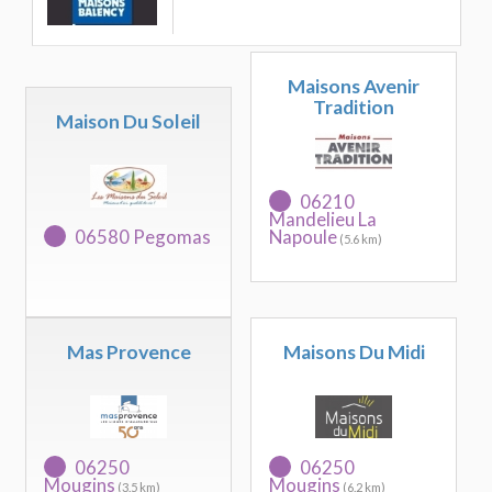
Maisons Avenir
Tradition
Maison Du Soleil
06210
Mandelieu La
06580 Pegomas
Napoule
(5.6 km)
Mas Provence
Maisons Du Midi
06250
06250
Mougins
Mougins
(3.5 km)
(6.2 km)