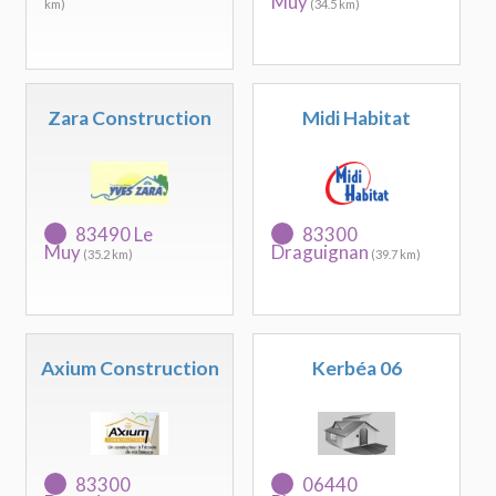
Muy
km)
(34.5 km)
Zara Construction
Midi Habitat
83490 Le
83300
Muy
Draguignan
(35.2 km)
(39.7 km)
Axium Construction
Kerbéa 06
83300
06440