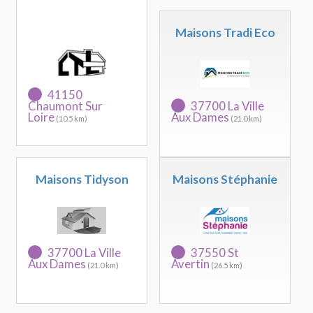
Maisons Tradi Eco
41150
Chaumont Sur
37700 La Ville
Loire
Aux Dames
(10.5 km)
(21.0 km)
Maisons Tidyson
Maisons Stéphanie
37700 La Ville
37550 St
Aux Dames
Avertin
(21.0 km)
(26.5 km)