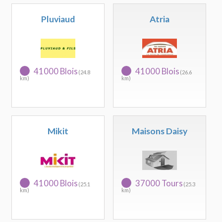
Pluviaud
Atria
41000 Blois
41000 Blois
(24.8
(26.6
km)
km)
Mikit
Maisons Daisy
41000 Blois
37000 Tours
(25.1
(25.3
km)
km)