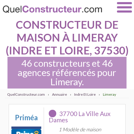
CONSTRUCTEUR DE
MAISON À LIMERAY
(INDRE ET LOIRE, 37530)
46 constructeurs et 46
agences référencés pour
Limeray.
QuelConstructeur.com
›
Annuaire
›
Indre Et Loire
›
Limeray
37700 La Ville Aux
Priméa
Dames
1 Modèle de maison