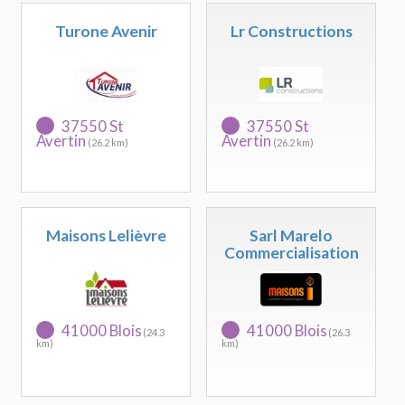
Turone Avenir
Lr Constructions
37550 St
37550 St
Avertin
Avertin
(26.2 km)
(26.2 km)
Maisons Lelièvre
Sarl Marelo
Commercialisation
41000 Blois
41000 Blois
(24.3
(26.3
km)
km)