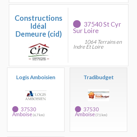
Constructions
37540 St Cyr
Idéal
Sur Loire
Demeure (cid)
1064 Terrains en
Indre Et Loire
Logis Amboisien
Tradibudget
37530
37530
Amboise
Amboise
(6.7 km)
(7.1 km)