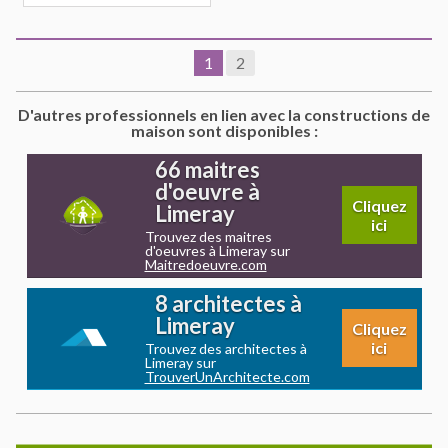
1
2
D'autres professionnels en lien avec la constructions de
maison sont disponibles :
66 maitres
d'oeuvre à
Cliquez
Limeray
ici
Trouvez des maitres
d'oeuvres à Limeray sur
Maitredoeuvre.com
8 architectes à
Limeray
Cliquez
ici
Trouvez des architectes à
Limeray sur
TrouverUnArchitecte.com