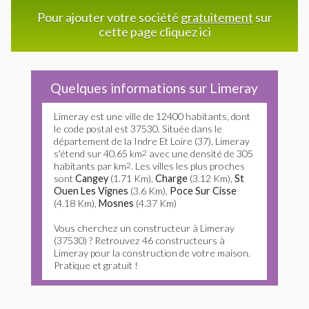
Pour ajouter votre société
gratuitement
sur
cette page cliquez ici
Quelques informations sur Limeray
Limeray est une ville de 12400 habitants, dont
le code postal est 37530. Située dans le
département de la Indre Et Loire (37), Limeray
s'étend sur 40.65 km
2
avec une densité de 305
habitants par km
2
. Les villes les plus proches
sont
Cangey
(1.71 Km),
Charge
(3.12 Km),
St
Ouen Les Vignes
(3.6 Km),
Poce Sur Cisse
(4.18 Km),
Mosnes
(4.37 Km)
Vous cherchez un constructeur à Limeray
(37530) ? Retrouvez 46 constructeurs à
Limeray pour la construction de votre maison.
Pratique et gratuit !