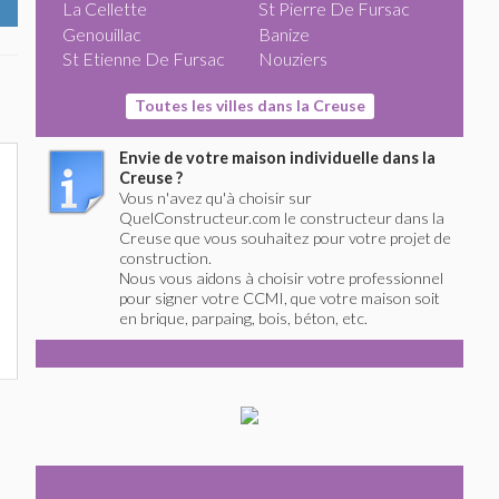
La Cellette
St Pierre De Fursac
Genouillac
Banize
St Etienne De Fursac
Nouziers
Toutes les villes dans la Creuse
Envie de votre maison individuelle dans la
Creuse ?
Vous n'avez qu'à choisir sur
QuelConstructeur.com le constructeur dans la
Creuse que vous souhaitez pour votre projet de
construction.
Nous vous aidons à choisir votre professionnel
pour signer votre CCMI, que votre maison soit
en brique, parpaing, bois, béton, etc.