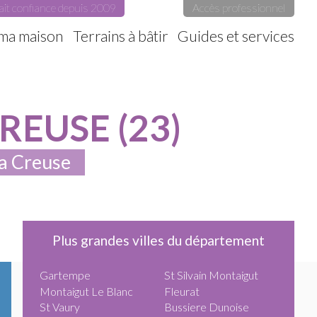
ait confiance depuis 2009
Accès professionnel
 ma maison
Terrains à bâtir
Guides et services
EUSE (23)
la Creuse
Plus grandes villes du département
Gartempe
St Silvain Montaigut
Montaigut Le Blanc
Fleurat
St Vaury
Bussiere Dunoise