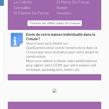
La Cellette
St Pierre De Fursac
Genouillac
Banize
St Etienne De Fursac
Nouziers
Toutes les villes dans la Creuse
Envie de votre maison individuelle dans la
Creuse ?
Vous n'avez qu'à choisir sur
QuelConstructeur.com le constructeur dans la
Creuse que vous souhaitez pour votre projet de
construction.
Nous vous aidons à choisir votre professionnel
pour signer votre CCMI, que votre maison soit
en brique, parpaing, bois, béton, etc.