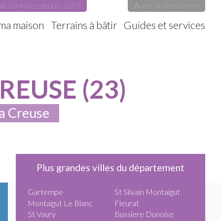
ait confiance depuis 2009
Accès professionnel
 ma maison
Terrains à bâtir
Guides et services
EUSE (23)
la Creuse
Plus grandes villes du département
Gartempe
St Silvain Montaigut
Montaigut Le Blanc
Fleurat
St Vaury
Bussiere Dunoise