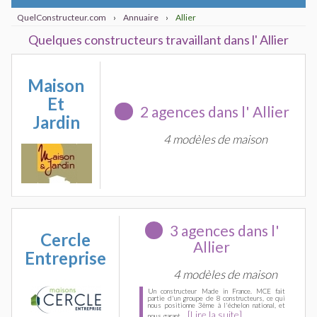
QuelConstructeur.com
›
Annuaire
›
Allier
Quelques constructeurs travaillant dans l' Allier
Maison
Et
2 agences dans l' Allier
Jardin
4 modèles de maison
3 agences dans l'
Cercle
Allier
Entreprise
4 modèles de maison
Un constructeur Made in France. MCE fait
partie d'un groupe de 8 constructeurs, ce qui
nous positionne 3ème à l'échelon national, et
[Lire la suite]
nous garant ...