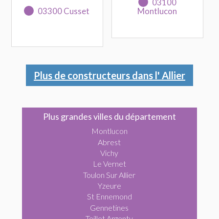
03100
03300 Cusset
Montlucon
Plus de constructeurs dans l' Allier
Plus grandes villes du département
Montlucon
Abrest
Vichy
Le Vernet
Toulon Sur Allier
Yzeure
St Ennemond
Gennetines
Teillet Argenty