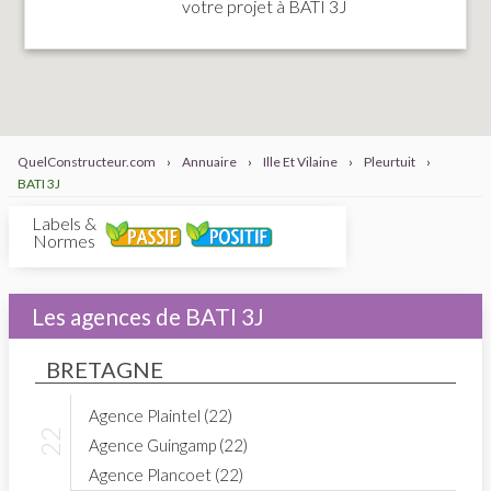
votre projet à BATI 3J
QuelConstructeur.com
›
Annuaire
›
Ille Et Vilaine
›
Pleurtuit
›
BATI 3J
Labels &
Normes
Les agences de BATI 3J
BRETAGNE
Agence Plaintel (22)
Agence Guingamp (22)
Agence Plancoet (22)