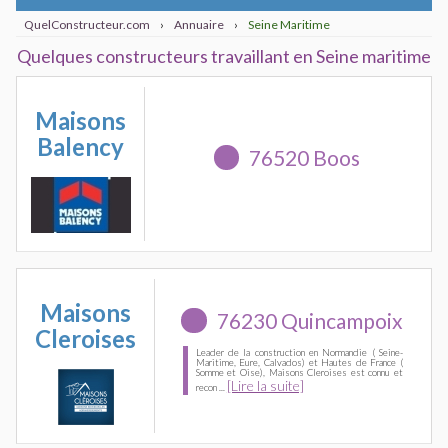
QuelConstructeur.com
›
Annuaire
›
Seine Maritime
Quelques constructeurs travaillant en Seine maritime
Maisons
Balency
76520 Boos
Maisons
76230 Quincampoix
Cleroises
Leader de la construction en Normandie ( Seine-
Maritime, Eure, Calvados) et Hautes de France (
Somme et Oise), Maisons Cleroises est connu et
[Lire la suite]
recon ...