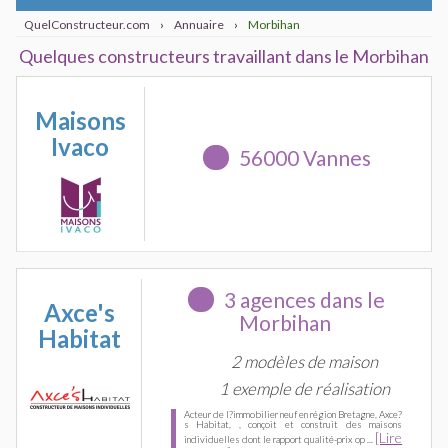
QuelConstructeur.com
›
Annuaire
›
Morbihan
Quelques constructeurs travaillant dans le Morbihan
Maisons
Ivaco
56000 Vannes
3 agences dans le
Axce's
Morbihan
Habitat
2 modèles de maison
1 exemple de réalisation
Acteur de l?immobilier neuf en région Bretagne, Axce?
s Habitat, , conçoit et construit des maisons
[Lire
individuelles dont le rapport qualité-prix op ...