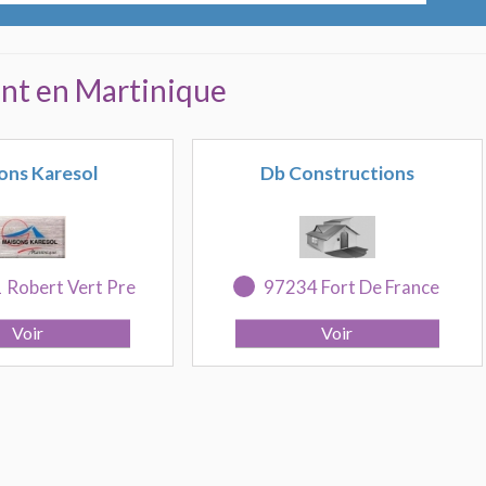
ant en Martinique
ons Karesol
Db Constructions
 Robert Vert Pre
97234 Fort De France