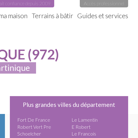
ait confiance depuis 2009
Accès professionnel
 ma maison
Terrains à bâtir
Guides et services
UE (972)
artinique
Plus grandes villes du département
Fort De France
Le Lamentin
Robert Vert Pre
E Robert
Schoelcher
Le Francois