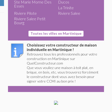
Ste Marie Morne Des
Ducos
Esses
La Trinite
Riviere Pilote
Riviere Salee
Riviere Salee Petit
Bourg
Toutes les villes en Martinique
Choisissez votre constructeur de maison
individuelle en Martinique !
Retrouvez tous les professionnels pour votre
construction en Martinique sur
QuelConstructeur.com
Que vous vouliez une maison à toit plat, en
brique, en bois, etc. vous trouverez forcément
le constructeur dont vous avez besoin pour
signer votre CCMI au bon prix !