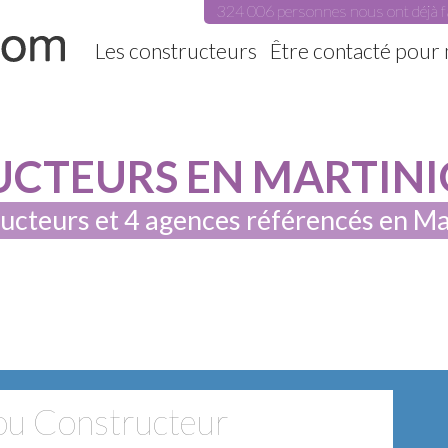
324 006 personnes nous ont déjà f
Les constructeurs
Être contacté pour
CTEURS EN MARTINIQ
ucteurs et 4 agences référencés en M