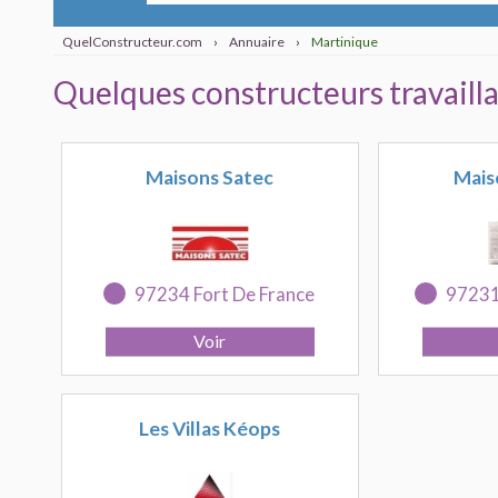
QuelConstructeur.com
›
Annuaire
›
Martinique
Quelques constructeurs travaill
Maisons Satec
Mais
97234 Fort De France
97231
Les Villas Kéops